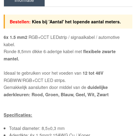
Informatie
Bestellen:
Kies bij 'Aantal' het lopende aantal meters.
RGB+CCT LEDstrip / signaalkabel / automotive
6x 1.5 mm2
kabel.
Ronde 8,5mm dikke 6-aderige kabel met
flexi
bele zwarte
mantel.
Ideaal te gebruiken voor het voeden van
12 tot 48V
RGBWW/RGB+CCT LED strips.
Gemakkelijk aansluiten door middel van de
duidelijke
aderkleuren: Rood, Groen, Blauw, Geel, Wit, Zwart
Specificaties:
Totaal diameter: 8,5±0,3 mm
Aderdikte: 6x 1,5mm2 15AWG Cu / Koper