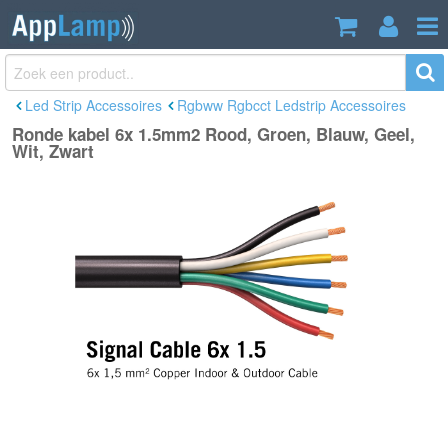
Ronde kabel 6x 1.5mm2 Rood, Groen,
€4,19
Blauw, Geel, Wit, Zwart
Incl. btw
Led Strip Accessoires
Rgbww Rgbcct Ledstrip Accessoires
Ronde kabel 6x 1.5mm2 Rood, Groen, Blauw, Geel,
Wit, Zwart