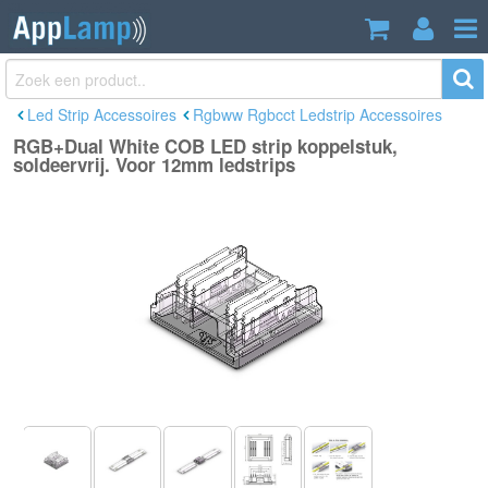
RGB+Dual White COB LED strip
€2,98
koppelstuk, soldeervrij. Voor 12mm
Incl. btw
ledstrips
Led Strip Accessoires
Rgbww Rgbcct Ledstrip Accessoires
RGB+Dual White COB LED strip koppelstuk,
soldeervrij. Voor 12mm ledstrips