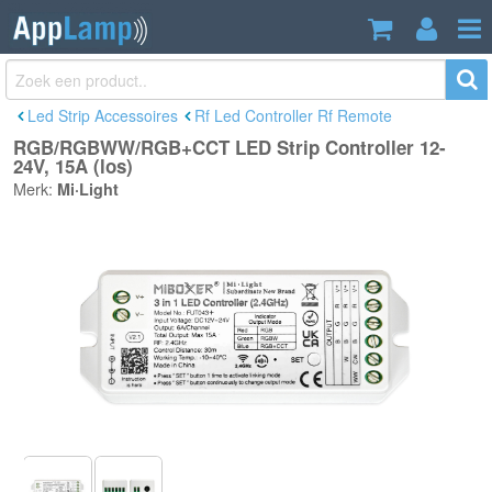
RGB/RGBWW/RGB+CCT LED Strip
€25,95
Controller 12-24V, 15A (los)
Incl. btw
Led Strip Accessoires
Rf Led Controller Rf Remote
RGB/RGBWW/RGB+CCT LED Strip Controller 12-
24V, 15A (los)
Merk:
Mi·Light