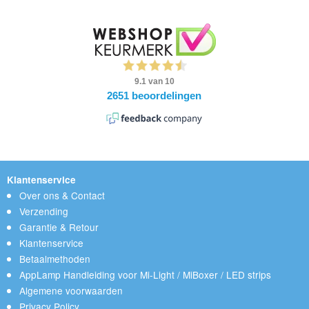
Klantenservice
Over ons & Contact
Verzending
Garantie & Retour
Klantenservice
Betaalmethoden
AppLamp Handleiding voor Mi-Light / MiBoxer / LED strips
Algemene voorwaarden
Privacy Policy