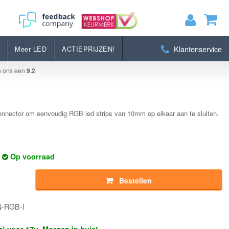
Bestellen
Klantenservice
Meer LED
ACTIEPRIJZEN!
MIJN WINKELWAGEN
0
Artikelen)
n ons een
9.2
BEKIJKEN
BESTELLEN
connector om eenvoudig RGB led strips van 10mm op elkaar aan te sluiten.
Op voorraad
Bestellen
N-RGB-I