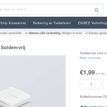
rij
Strip Accessoires
Bediening en Toebehoren
ZIGBEE Verlichting
onden vanaf €49,
Slimme LED verlichting
. Morgen in huis!
Klanten geve
Soldeervrij
Soldeervrije click 
Meer informatie
€1,99
Incl. btw
Artikelnummer:C