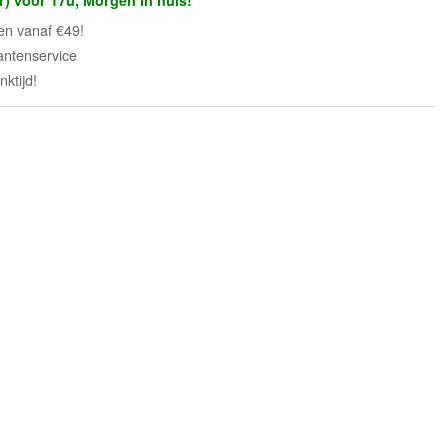
r) voor 17u, Morgen in huis!
en vanaf €49!
antenservice
ktijd!