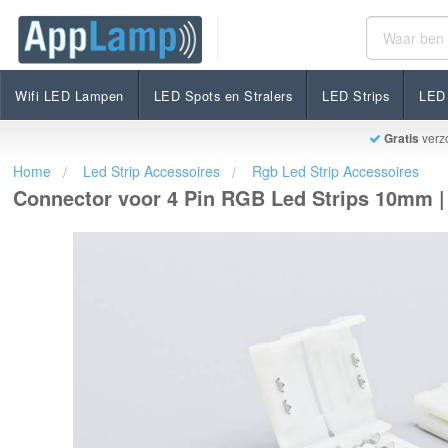
Connector voor 4 Pin RGB Led Strips 10mm | Soldeerv
€1,99
Op voorraad
Incl. btw
Wifi LED Lampen
LED Spots en Stralers
LED Strips
LED 
Gratis
verz
Home
Led Strip Accessoires
Rgb Led Strip Accessoires
Connector voor 4 Pin RGB Led Strips 10mm | 