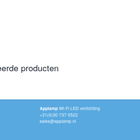
eerde producten
Wi-Fi LED verlichting
Applamp
+31(0)30 737 0522
sales@applamp.nl