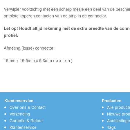
Verwijder voorzichtig met een scherp mesje een deel van de bescher
ontblote koperen contacten van de strip in de connector.
Let op! Houdt altijd rekening met de extra breedte van de co
profiel.
Afmeting (losse) connector:
15mm x 15,5mm x 5,3mm ( b x l x h )
Klantenservice
Producten
Over ons & Contact
Alle product
Verzending
Nieuwe prod
Garantie & Retour
Aanbieding
Klantenservice
Tags