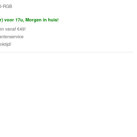
CO-RGB
r) voor 17u, Morgen in huis!
en vanaf €49!
antenservice
ktijd!