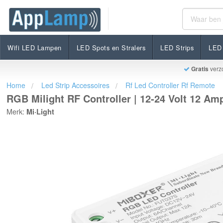
RGB Milight RF Controller | 12-24 Volt 12 Ampère
€18,95
€28,99
Op voorraad
Incl. btw
Wifi LED Lampen
LED Spots en Stralers
LED Strips
LED 
Gratis
verz
Home
Led Strip Accessoires
Rf Led Controller Rf Remote
RGB Milight RF Controller | 12-24 Volt 12 Am
Merk:
Mi·Light