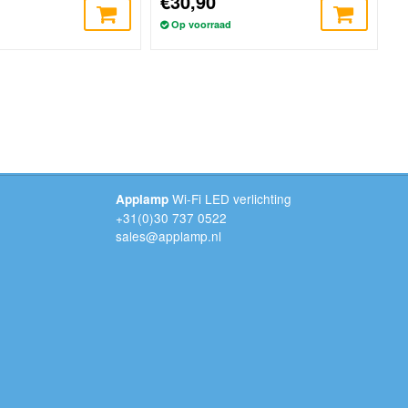
€30,90
Op voorraad
Wi-Fi LED verlichting
Applamp
+31(0)30 737 0522
sales@applamp.nl