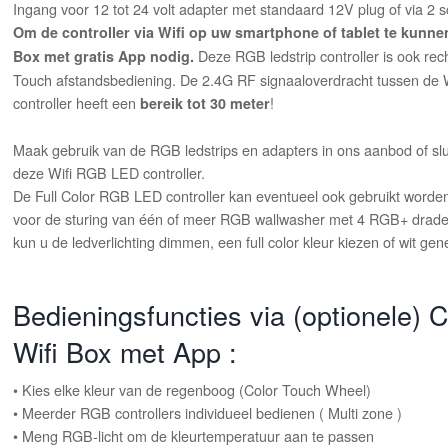
Ingang voor 12 tot 24 volt adapter met standaard 12V plug of via 2
Om de controller via Wifi op uw smartphone of tablet te kunnen
Deze RGB ledstrip controller is ook rec
Box met gratis App nodig.
Touch afstandsbediening. De 2.4G RF signaaloverdracht tussen de W
controller heeft een
!
bereik tot 30 meter
Maak gebruik van de RGB ledstrips en adapters in ons aanbod of slu
deze Wifi RGB LED controller.
De Full Color RGB LED controller kan eventueel ook gebruikt worde
voor de sturing van één of meer RGB wallwasher met 4 RGB+ drade
kun u de ledverlichting dimmen, een full color kleur kiezen of wit ge
Bedieningsfuncties via (optionele) 
Wifi Box met App :
• Kies elke kleur van de regenboog (Color Touch Wheel)
• Meerder RGB controllers individueel bedienen ( Multi zone )
• Meng RGB-licht om de kleurtemperatuur aan te passen