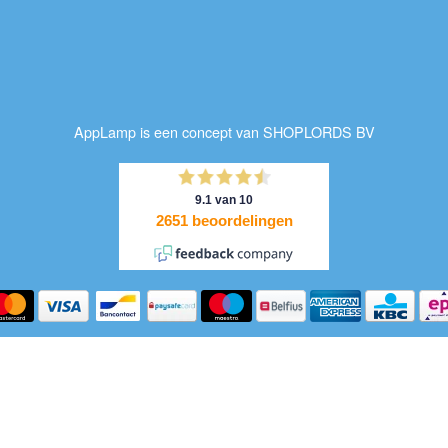
AppLamp is een concept van SHOPLORDS BV