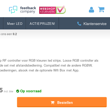
Bestellen
Klantenservice
Meer LED
ACTIEPRIJZEN!
MIJN WINKELWAGEN
0
Artikelen)
n ons een
9.2
BEKIJKEN
BESTELLEN
ip RF controller voor RGB kleuren led strips. Losse RGB controller als
p de set met afstandsbediening. Compatibel met de andere RGBW,
dieningen, alsook met de optionele Wifi Box met App.
5
Op voorraad
Incl. btw
Bestellen