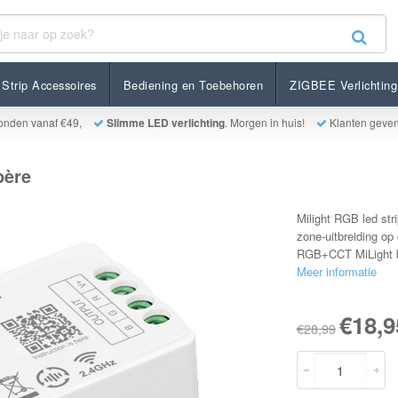
Strip Accessoires
Bediening en Toebehoren
ZIGBEE Verlichting
onden vanaf €49,
Slimme LED verlichting
. Morgen in huis!
Klanten geve
père
Milight RGB led str
zone-uitbreiding o
RGB+CCT MiLight be
Meer informatie
€18,9
€28,99