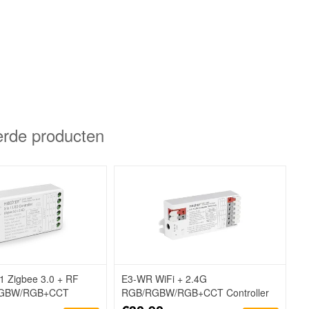
erde producten
 1 Zigbee 3.0 + RF
E3-WR WiFi + 2.4G
RGBW/RGB+CCT
RGB/RGBW/RGB+CCT Controller
oller