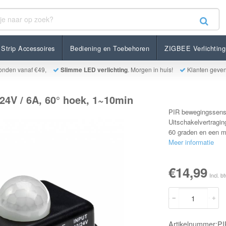
A, 60° hoek, 1~10min
Strip Accessoires
Bediening en Toebehoren
ZIGBEE Verlichting
onden vanaf €49,
Slimme LED verlichting
. Morgen in huis!
Klanten geve
24V / 6A, 60° hoek, 1~10min
PIR bewegingssensor
Uitschakelvertragin
60 graden en een m
Meer informatie
€14,99
Incl. b
Artikelnummer:P