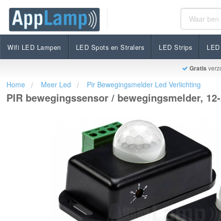
PIR bewegingssensor / bewegingsmelder, 12-24V / 6
€14,99
Op voorraad
Incl. btw
Wifi LED Lampen
LED Spots en Stralers
LED Strips
LED 
Gratis
verz
Home
Meer Led
Pir Bewegingsmelder Led Verlichting
PIR bewegingssensor / bewegingsmelder, 12-