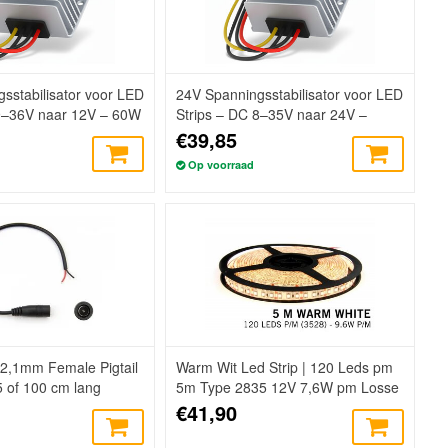
sstabilisator voor LED
24V Spanningsstabilisator voor LED
 9–36V naar 12V – 60W
Strips – DC 8–35V naar 24V –
120W
€39,85
Op voorraad
2,1mm Female Pigtail
Warm Wit Led Strip | 120 Leds pm
 of 100 cm lang
5m Type 2835 12V 7,6W pm Losse
Strip
€41,90