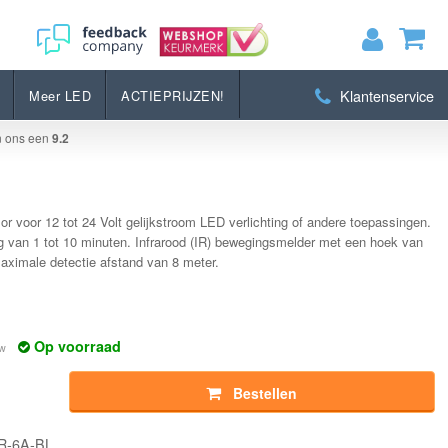
Bestellen
Klantenservice
Meer LED
ACTIEPRIJZEN!
MIJN WINKELWAGEN
0
Artikelen)
n ons een
9.2
BEKIJKEN
BESTELLEN
 voor 12 tot 24 Volt gelijkstroom LED verlichting of andere toepassingen.
g van 1 tot 10 minuten. Infrarood (IR) bewegingsmelder met een hoek van
aximale detectie afstand van 8 meter.
Op voorraad
tw
Bestellen
IR-6A-BL