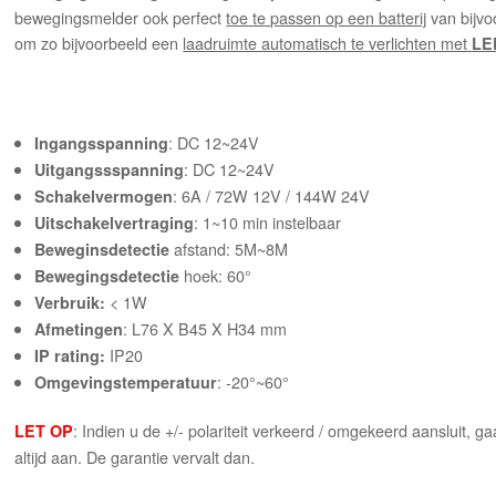
bewegingsmelder ook perfect
toe te passen op een batterij
van bijvo
om zo bijvoorbeeld een
laadruimte automatisch te verlichten met
LE
: DC 12~24V
Ingangsspanning
: DC 12~24V
Uitgangssspanning
: 6A / 72W 12V / 144W 24V
Schakelvermogen
: 1~10 min instelbaar
Uitschakelvertraging
afstand: 5M~8M
Beweginsdetectie
hoek: 60°
Bewegingsdetectie
< 1W
Verbruik:
: L76 X B45 X H34 mm
Afmetingen
IP20
IP rating:
: -20°~60°
Omgevingstemperatuur
: Indien u de +/- polariteit verkeerd / omgekeerd aansluit, ga
LET OP
altijd aan. De garantie vervalt dan.