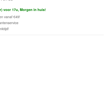
r) voor 17u, Morgen in huis!
en vanaf €49!
antenservice
ktijd!