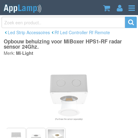
Opbouw behuizing voor MiBoxer HPS1-
€4,95
RF radar sensor 24Ghz.
Incl. btw
Led Strip Accessoires
Rf Led Controller Rf Remote
Opbouw behuizing voor MiBoxer HPS1-RF radar
sensor 24Ghz.
Merk:
Mi·Light