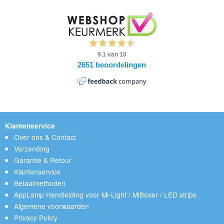
Klantenservice
Over ons & Contact
Verzending
Garantie & Retour
Klantenservice
Betaalmethoden
AppLamp Handleiding voor Mi-Light / MiBoxer / LED strips
Algemene voorwaarden
Privacy Policy