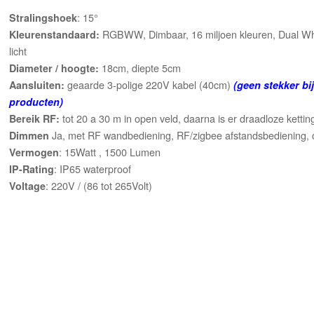
: 15°
Stralingshoek
RGBWW, Dimbaar, 16 miljoen kleuren, Dual Whi
Kleurenstandaard:
licht
18cm, diepte 5cm
Diameter / hoogte:
geaarde 3-polige 220V kabel (40cm)
Aansluiten:
(geen stekker bi
producten)
tot 20 a 30 m in open veld, daarna is er draadloze kett
Bereik RF:
Ja, met RF wandbediening, RF/zigbee afstandsbediening, of
Dimmen
: 15Watt , 1500 Lumen
Vermogen
: IP65 waterproof
IP-Rating
: 220V / (86 tot 265Volt)
Voltage