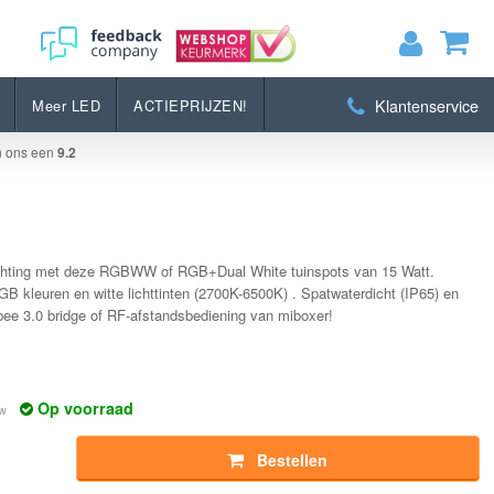
Bestellen
Klantenservice
Meer LED
ACTIEPRIJZEN!
MIJN WINKELWAGEN
0
Artikelen)
n ons een
9.2
BEKIJKEN
BESTELLEN
lichting met deze RGBWW of RGB+Dual White tuinspots van 15 Watt.
RGB kleuren en witte lichttinten (2700K-6500K) . Spatwaterdicht (IP65) en
bee 3.0 bridge of RF-afstandsbediening van miboxer!
Op voorraad
tw
Bestellen