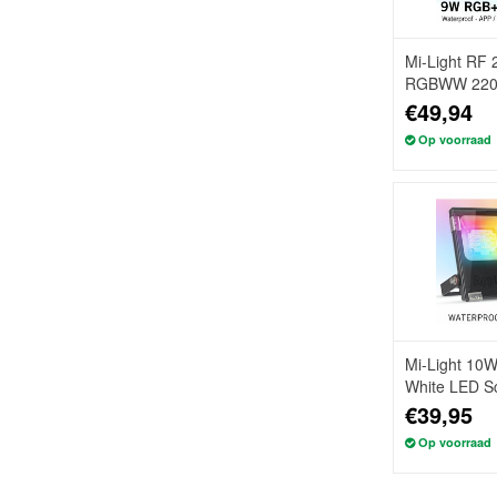
Mi-Light RF 
RGBWW 220V
Verlichting I
€49,94
Op voorraad
Mi-Light 10
White LED Sc
IP65
€39,95
Op voorraad