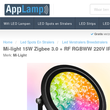
Mi-light 15W Zigbee 3.0 + RF RGBWW 220V IP65 LED
€74,95
Op voorraad
Incl. btw
Wifi LED Lampen
LED Spots en Stralers
LED Strips
LED 
Gratis
verz
Home
Led Spots En Stralers
Led Verstralers Breedstralers
Mi-light 15W Zigbee 3.0 + RF RGBWW 220V IP
Merk:
Mi·Light