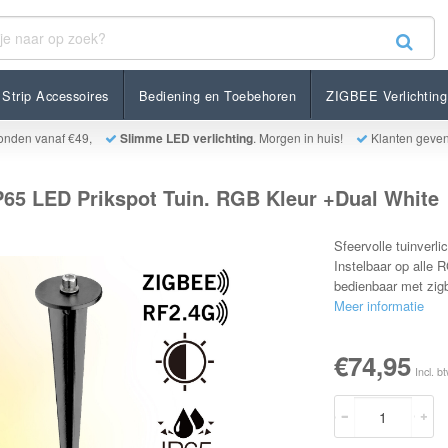
 Prikspot Tuin. RGB Kleur +Dual White
Strip Accessoires
Bediening en Toebehoren
ZIGBEE Verlichting
onden vanaf €49,
Slimme LED verlichting
. Morgen in huis!
Klanten geve
65 LED Prikspot Tuin. RGB Kleur +Dual White
Sfeervolle tuinver
Instelbaar op alle 
bedienbaar met zig
Meer informatie
€74,95
Incl. b