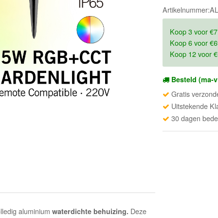
Artikelnummer:
Koop 3 voor €7
Koop 6 voor €6
Koop 12 voor €
Besteld (ma-v
Gratis verzond
Uitstekende Kl
30 dagen beden
olledig aluminium
Deze
waterdichte behuizing.