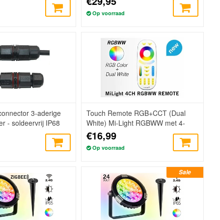
€29,95
Op voorraad
connector 3-aderige
Touch Remote RGB+CCT (Dual
r - soldeervrij IP68
White) Mi-Light RGBWW met 4-
kanalen
€16,99
Op voorraad
Sale