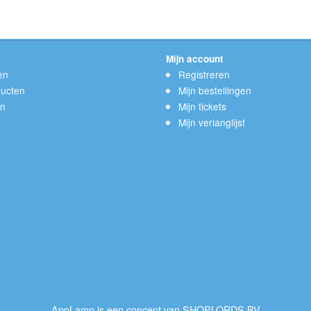
Mijn account
en
Registreren
ucten
Mijn bestellingen
en
Mijn tickets
Mijn verlanglijst
AppLamp is een concept van SHOPLORDS BV