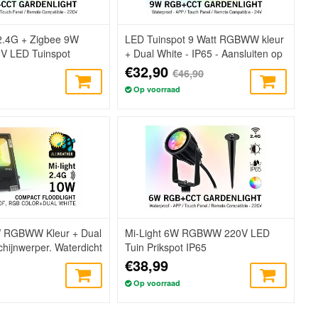
2.4G + Zigbee 9W
LED Tuinspot 9 Watt RGBWW kleur
 LED Tuinspot
+ Dual White - IP65 - Aansluiten op
P66
24Volt voeding
€32,90
€46,90
Op voorraad
W RGBWW Kleur + Dual
Mi-Light 6W RGBWW 220V LED
hijnwerper. Waterdicht
Tuin Prikspot IP65
€38,99
Op voorraad