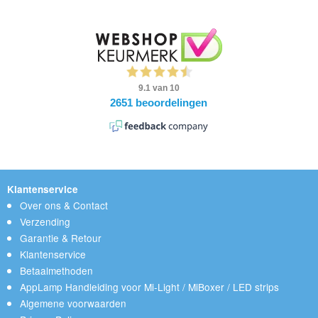
Klantenservice
Over ons & Contact
Verzending
Garantie & Retour
Klantenservice
Betaalmethoden
AppLamp Handleiding voor Mi-Light / MiBoxer / LED strips
Algemene voorwaarden