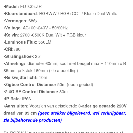
•
FUTC04ZR
Model:
•
: RGBWW / RGB+CCT / Kleur+Dual White
Kleurstandaard
•
: 6W>
Vermogen
•
: AC100~240V - 50/60Hz
Voltage
•
: 2700~6500K Dual Wit + RGB kleur
Kelvin
•
: 550LM
Luminous Flux
•
:>80
CRI
•
25°
Stralingshoek
•
diameter 60mm, spot met beugel max H 110mm x B
Afmeting:
85mm, prikstok 160mm (zie afbeelding)
•
10m
Reikwijdte licht:
•
50m (open gebied)
Zigbee Control Distance:
•
30m
2.4G RF Control Distance:
•
: IP66
IP Rate
•
: Voorzien van geisoleerde
Aansluiten
3-aderige geaarde 220V
van
draad
85 cm
(geen stekker bijgeleverd, wel verkrijgbaar,
zie bijbehorende producten)
De RGBWW tuinspot verlichting kan ook in zeer diepe tuinen of