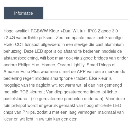
Informatie
Hoge kwaliteit RGBWW Kleur +Dual Wit tuin IP66 Zigbee 3.0
+2.4G waterdichte prikspot. Zeer compacte maar toch krachtige
RGB+CCT tuinspot uitgevoerd in een stevige die-cast aluminium
behuizing. Deze LED spot is op afstand te bedienen middels de
afstandsbediening, wifi box maar ook via zigbee bridges van onder
andere Phllips Hue, Homee, Osram Lightify, SmartThings of
Amazon Echo Plus waarmee u met de APP van deze merken de
bediening regelt middels smartphone / tablet. Elke kleur is
mogelijk: van fris daglicht wit, tot warm wit, al dan niet gemengd
met alle RGB kleuren; Van diep gesatureerde tinten tot lichte
pastelkleuren. (zie gerelateerde producten onderaan). Voor deze
tuin prikspot wordt er gebruik gemaakt van hoog efficiënte LED-
chips van Philips, zodat u met een laag vermogen maximaal van
kleur en wit licht in uw tuin kan genieten.