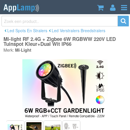
Mi-light RF 2.4G + Zigbee 6W RGBWW
€42,99
220V LED Tuinspot Kleur+Dual Wit IP66
Incl. btw
Led Spots En Stralers
Led Verstralers Breedstralers
Mi-light RF 2.4G + Zigbee 6W RGBWW 220V LED
Tuinspot Kleur+Dual Wit IP66
Merk:
Mi·Light