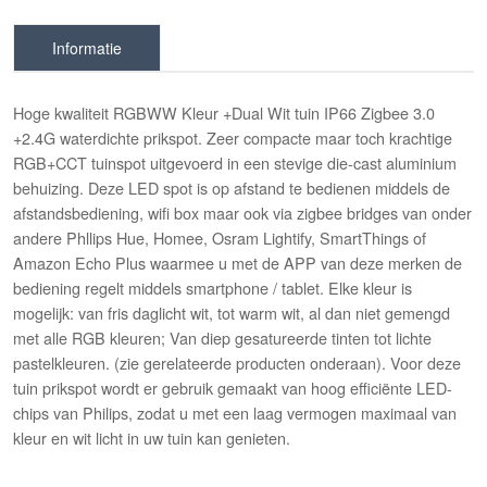
Informatie
Hoge kwaliteit RGBWW Kleur +Dual Wit tuin IP66 Zigbee 3.0
+2.4G waterdichte prikspot. Zeer compacte maar toch krachtige
RGB+CCT tuinspot uitgevoerd in een stevige die-cast aluminium
behuizing. Deze LED spot is op afstand te bedienen middels de
afstandsbediening, wifi box maar ook via zigbee bridges van onder
andere Phllips Hue, Homee, Osram Lightify, SmartThings of
Amazon Echo Plus waarmee u met de APP van deze merken de
bediening regelt middels smartphone / tablet. Elke kleur is
mogelijk: van fris daglicht wit, tot warm wit, al dan niet gemengd
met alle RGB kleuren; Van diep gesatureerde tinten tot lichte
pastelkleuren. (zie gerelateerde producten onderaan). Voor deze
tuin prikspot wordt er gebruik gemaakt van hoog efficiënte LED-
chips van Philips, zodat u met een laag vermogen maximaal van
kleur en wit licht in uw tuin kan genieten.