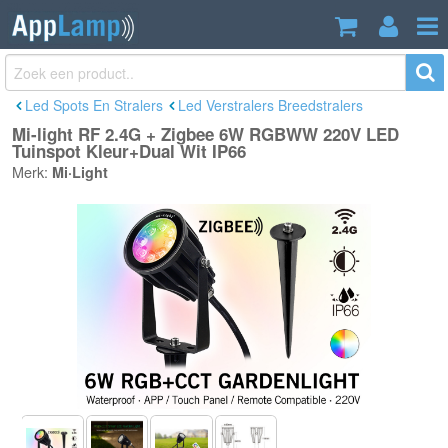
Mi-light RF 2.4G + Zigbee 6W RGBWW
€42,99
220V LED Tuinspot Kleur+Dual Wit IP66
Incl. btw
Led Spots En Stralers
Led Verstralers Breedstralers
Mi-light RF 2.4G + Zigbee 6W RGBWW 220V LED
Tuinspot Kleur+Dual Wit IP66
Merk:
Mi·Light