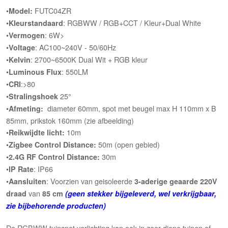
•
FUTC04ZR
Model:
•
: RGBWW / RGB+CCT / Kleur+Dual White
Kleurstandaard
•
: 6W>
Vermogen
•
: AC100~240V - 50/60Hz
Voltage
•
: 2700~6500K Dual Wit + RGB kleur
Kelvin
•
: 550LM
Luminous Flux
•
:>80
CRI
•
25°
Stralingshoek
•
diameter 60mm, spot met beugel max H 110mm x B
Afmeting:
85mm, prikstok 160mm (zie afbeelding)
•
10m
Reikwijdte licht:
•
50m (open gebied)
Zigbee Control Distance:
•
30m
2.4G RF Control Distance:
•
: IP66
IP Rate
•
: Voorzien van geisoleerde
Aansluiten
3-aderige geaarde 220V
van
draad
85 cm
(geen stekker bijgeleverd, wel verkrijgbaar,
zie bijbehorende producten)
De RGBWW tuinspot verlichting kan ook in zeer diepe tuinen of