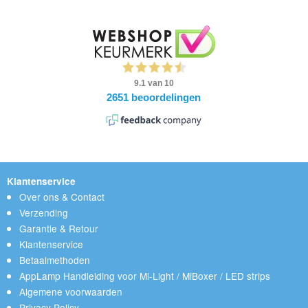
Klantenservice
Over ons & Contact
Verzending
Garantie & Retour
Klantenservice
Betaalmethoden
AppLamp Handleiding voor Mi-Light / MiBoxer / LED strips
Algemene voorwaarden
Privacy Policy