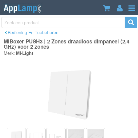
MiBoxer PUSH3 | 2 Zones draadloos
€12,95
dimpaneel (2,4 GHz) voor 2 zones
Incl. btw
Bediening En Toebehoren
MiBoxer PUSH3 | 2 Zones draadloos dimpaneel (2,4
GHz) voor 2 zones
Merk:
Mi·Light