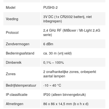
Model
PUSH3-2
3V DC (1x CR2032 batterij, niet
Voeding
inbegrepen)
2,4 GHz RF (MiBoxer / Mi-Light 2,4G
Protocol
serie)
Zendvermogen
6 dBm
Bedieningsafstand
ca. 30 m (vrij veld)
Dimbereik
0,1% – 100%
2 onafhankelijke zones, onbeperkt
Zones
aantal lampen
Bedrijfstemperatuur
-10 ~ 40 °C
IP-classificatie
IP20 (alleen binnengebruik)
Afmetingen
86 x 86 x 14,5 mm (b x h x d)