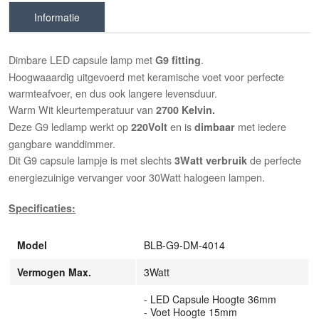
Informatie
Dimbare LED capsule lamp met
.
G9 fitting
Hoogwaaardig uitgevoerd met keramische voet voor perfecte
warmteafvoer, en dus ook langere levensduur.
Warm Wit kleurtemperatuur van
2700 Kelvin.
Deze G9 ledlamp werkt op
en is
met iedere
220Volt
dimbaar
gangbare wanddimmer.
Dit G9 capsule lampje is met slechts
de perfecte
3Watt verbruik
energiezuinige vervanger voor 30Watt halogeen lampen.
Specificaties:
Model
BLB-G9-DM-4014
Vermogen Max.
3Watt
- LED Capsule Hoogte 36mm
- Voet Hoogte 15mm