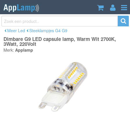
Dimbare G9 LED capsule lamp, Warm
€6,95
Wit 2700K, 3Watt, 220Volt
Incl. btw
Meer Led
Steeklampjes G4 G9
Dimbare G9 LED capsule lamp, Warm Wit 2700K,
3Watt, 220Volt
Merk:
Applamp