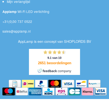
Mijn verlanglijst
Wi-Fi LED verlichting
Applamp
+31(0)30 737 0522
sales@applamp.nl
AppLamp is een concept van SHOPLORDS BV