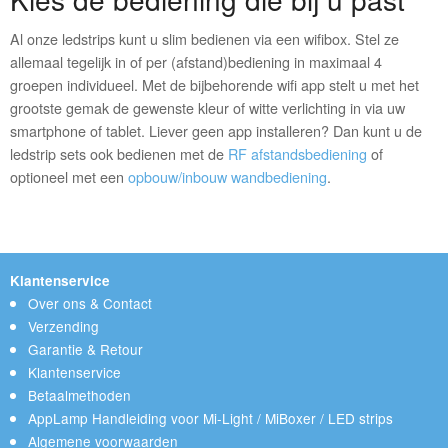
Al onze ledstrips kunt u slim bedienen via een wifibox. Stel ze
allemaal tegelijk in of per (afstand)bediening in maximaal 4
groepen individueel. Met de bijbehorende wifi app stelt u met het
grootste gemak de gewenste kleur of witte verlichting in via uw
smartphone of tablet. Liever geen app installeren? Dan kunt u de
ledstrip sets ook bedienen met de
RF afstandsbediening
of
optioneel met een
opbouw/inbouw wandbediening
.
Klantenservice
Over ons & Contact
Verzending
Garantie & Retour
Klantenservice
Betaalmethoden
AppLamp Handleiding voor Mi-Light / MiBoxer / LED strips
Algemene voorwaarden