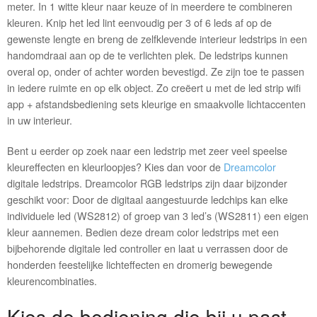
meter. In 1 witte kleur naar keuze of in meerdere te combineren
kleuren. Knip het led lint eenvoudig per 3 of 6 leds af op de
gewenste lengte en breng de zelfklevende interieur ledstrips in een
handomdraai aan op de te verlichten plek. De ledstrips kunnen
overal op, onder of achter worden bevestigd. Ze zijn toe te passen
in iedere ruimte en op elk object. Zo creëert u met de led strip wifi
app + afstandsbediening sets kleurige en smaakvolle lichtaccenten
in uw interieur.
Bent u eerder op zoek naar een ledstrip met zeer veel speelse
kleureffecten en kleurloopjes? Kies dan voor de
Dreamcolor
digitale ledstrips. Dreamcolor RGB ledstrips zijn daar bijzonder
geschikt voor: Door de digitaal aangestuurde ledchips kan elke
individuele led (WS2812) of groep van 3 led’s (WS2811) een eigen
kleur aannemen. Bedien deze dream color ledstrips met een
bijbehorende digitale led controller en laat u verrassen door de
honderden feestelijke lichteffecten en dromerig bewegende
kleurencombinaties.
Kies de bediening die bij u past