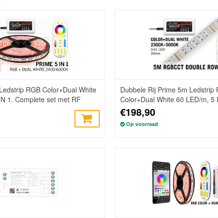
edstrip RGB Color+Dual White
Dubbele Rij Prime 5m Ledstrip
IN 1. Complete set met RF
Color+Dual White 60 LED/m, 5 I
ening
Complete set met RF Afstandsb
€198,90
Op voorraad