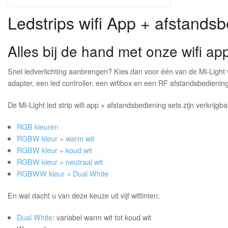
Ledstrips wifi App + afstandsb
Alles bij de hand met onze wifi ap
Snel ledverlichting aanbrengen? Kies dan voor één van de Mi-Light w
adapter, een led controller, een wifibox en een RF afstandsbediening.
De Mi-Light led strip wifi app + afstandsbediening sets zijn verkrijgb
RGB kleuren
RGBW kleur + warm wit
RGBW kleur + koud wit
RGBW kleur + neutraal wit
RGBWW kleur + Dual White
En wat dacht u van deze keuze uit vijf wittinten:
Dual White
: variabel warm wit tot koud wit