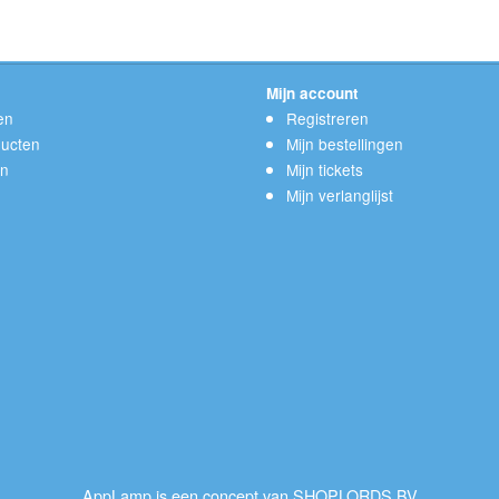
Mijn account
en
Registreren
ucten
Mijn bestellingen
en
Mijn tickets
Mijn verlanglijst
AppLamp is een concept van SHOPLORDS BV