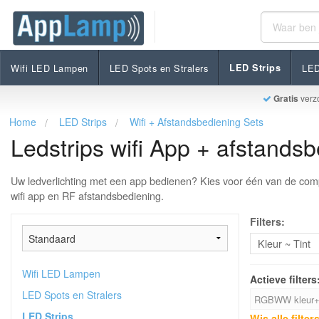
Wifi LED Lampen
LED Spots en Stralers
LED Strips
LED
Gratis
verz
Home
LED Strips
Wifi + Afstandsbediening Sets
Ledstrips wifi App + afstandsb
Uw ledverlichting met een app bedienen? Kies voor één van de compl
wifi app en RF afstandsbediening.
Filters:
Kleur ~ Tint
Wifi LED Lampen
Actieve filters
LED Spots en Stralers
RGBWW kleur+
LED Strips
Wis alle filter