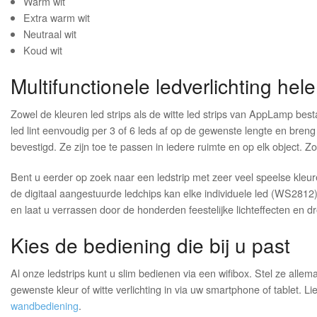
Warm wit
Extra warm wit
Neutraal wit
Koud wit
Multifunctionele ledverlichting h
Zowel de kleuren led strips als de witte led strips van AppLamp besta
led lint eenvoudig per 3 of 6 leds af op de gewenste lengte en breng
bevestigd. Ze zijn toe te passen in iedere ruimte en op elk object. Zo
Bent u eerder op zoek naar een ledstrip met zeer veel speelse kleu
de digitaal aangestuurde ledchips kan elke individuele led (WS2812
en laat u verrassen door de honderden feestelijke lichteffecten en
Kies de bediening die bij u past
Al onze ledstrips kunt u slim bedienen via een wifibox. Stel ze allem
gewenste kleur of witte verlichting in via uw smartphone of tablet. 
wandbediening
.