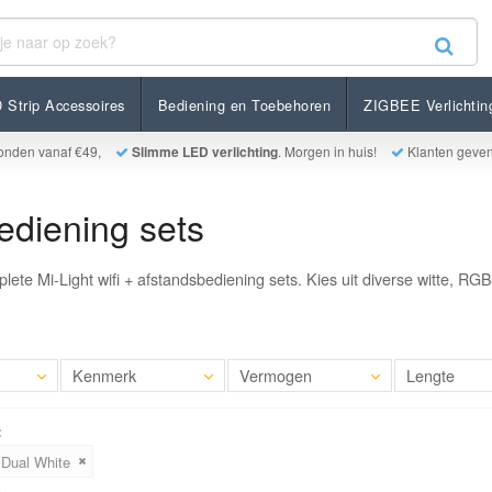
 Strip Accessoires
Bediening en Toebehoren
ZIGBEE Verlichtin
onden vanaf €49,
Slimme LED verlichting
. Morgen in huis!
Klanten geve
ediening sets
ete Mi-Light wifi + afstandsbediening sets. Kies uit diverse witte, R
Kenmerk
Vermogen
Lengte
:
Dual White
s