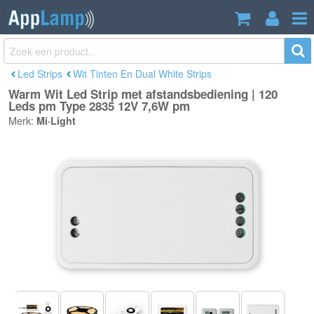
Warm Wit Led Strip met
€59,99
afstandsbediening | 120 Leds pm Type
€72,99
Incl. btw
2835 12V 7,6W pm
Led Strips
Wit Tinten En Dual White Strips
Warm Wit Led Strip met afstandsbediening | 120
Leds pm Type 2835 12V 7,6W pm
Merk:
Mi·Light