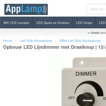
Opbouw LED Lijndimmer met Draaiknop | 12-24 Volt 
€16,90
Op voorraad
Incl. btw
Wifi LED Lampen
LED Spots en Stralers
LED Strips
LED 
Gratis
verz
Home
Led Strip Accessoires
Witte Led Strip Accessoires
Opbouw LED Lijndimmer met Draaiknop | 12-