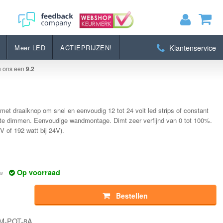
Bestellen
Klantenservice
Meer LED
ACTIEPRIJZEN!
MIJN WINKELWAGEN
0
Artikelen)
n ons een
9.2
BEKIJKEN
BESTELLEN
et draaiknop om snel en eenvoudig 12 tot 24 volt led strips of constant
 te dimmen. Eenvoudige wandmontage. Dimt zeer verfijnd van 0 tot 100%.
 of 192 watt bij 24V).
Op voorraad
tw
Bestellen
IM-POT-8A