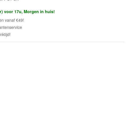
r) voor 17u, Morgen in huis!
en vanaf €49!
antenservice
ktijd!