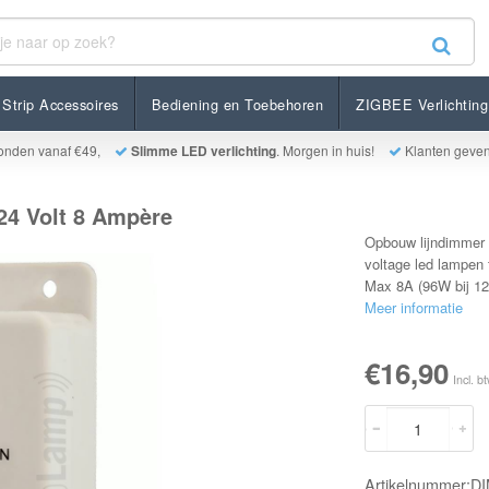
8 Ampère
Strip Accessoires
Bediening en Toebehoren
ZIGBEE Verlichting
onden vanaf €49,
Slimme LED verlichting
. Morgen in huis!
Klanten geve
24 Volt 8 Ampère
Opbouw lijndimmer m
voltage led lampen
Max 8A (96W bij 12V
Meer informatie
€16,90
Incl. b
Artikelnummer:D