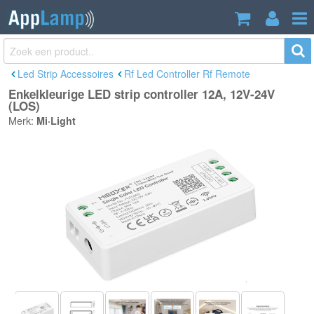
Enkelkleurige LED strip controller 12A,
€18,95
12V-24V (LOS)
Incl. btw
Led Strip Accessoires
Rf Led Controller Rf Remote
Enkelkleurige LED strip controller 12A, 12V-24V
(LOS)
Merk:
Mi·Light