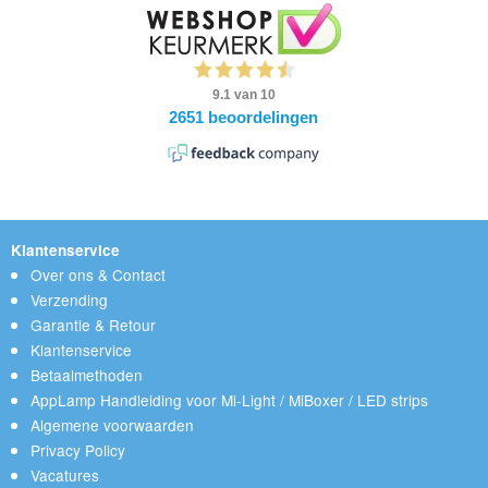
Klantenservice
Over ons & Contact
Verzending
Garantie & Retour
Klantenservice
Betaalmethoden
AppLamp Handleiding voor Mi-Light / MiBoxer / LED strips
Algemene voorwaarden
Privacy Policy
Vacatures