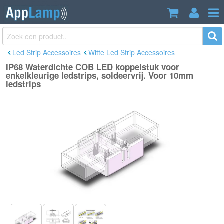
IP68 Waterdichte COB LED koppelstuk
€3,89
voor enkelkleurige ledstrips, soldeervrij.
Incl. btw
Voor 10mm ledstrips
Led Strip Accessoires
Witte Led Strip Accessoires
IP68 Waterdichte COB LED koppelstuk voor
enkelkleurige ledstrips, soldeervrij. Voor 10mm
ledstrips