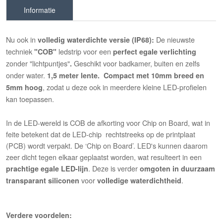
Informatie
Nu ook in
De nieuwste
volledig waterdichte versie (IP68):
techniek
ledstrip voor een
"COB"
perfect egale verlichting
zonder "lichtpuntjes"
Geschikt voor badkamer, buiten en zelfs
.
onder water.
1,5 meter lente. Compact met 10mm breed en
, zodat u deze ook in meerdere kleine LED-profielen
5mm hoog
kan toepassen.
In de LED-wereld is COB de afkorting voor Chip on Board, wat in
feite betekent dat de LED-chip rechtstreeks op de printplaat
(PCB) wordt verpakt. De ‘Chip on Board’. LED's kunnen daarom
zeer dicht tegen elkaar geplaatst worden, wat resulteert in een
. Deze is verder
prachtige egale LED-lijn
omgoten in duurzaam
voor
.
transparant siliconen
volledige waterdichtheid
Verdere voordelen: