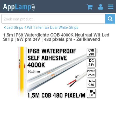
1.5m IP68 Waterdichte COB 4000K
€38,95
Neutraal Wit Led Strip | 9W pm 24V |
Incl. btw
480 pixels pm - Zelfklevend
Led Strips
Wit Tinten En Dual White Strips
1.5m IP68 Waterdichte COB 4000K Neutraal Wit Led
Strip | 9W pm 24V | 480 pixels pm - Zelfklevend