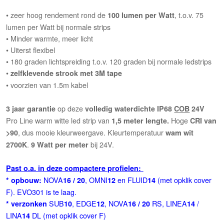
• zeer hoog rendement rond de
, t.o.v. 75
100 lumen per Watt
lumen per Watt bij normale strips
• Minder warmte, meer licht
• Uiterst flexibel
• 180 graden lichtspreiding t.o.v. 120 graden bij normale ledstrips
•
zelfklevende strook met 3M tape
• voorzien van 1.5m kabel
op deze
3 jaar garantie
volledig waterdichte IP68
COB
24V
Pro Line warm witte led strip van
Hoge
1,5 meter lengte.
CRI van
, dus mooie kleurweergave. Kleurtemperatuur
>90
wam wit
.
bij 24V.
2700K
9 Watt per meter
Past o.a. in deze compactere profielen:
NOVA
, OMNI
en FLUID
(met opklik cover
* opbouw:
16 / 20
12
14
F). EVO301 is te laag.
SUB
, EDGE
, NOVA
RS, LINEA
/
* verzonken
10
12
16 / 20
14
LINA
DL (met opklik cover F)
14