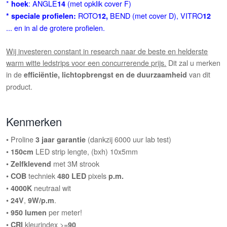
*
: ANGLE
(met opklik cover F)
hoek
14
ROTO
BEND (met cover D), VITRO
* speciale profielen:
12,
12
... en in al de grotere profielen.
Wij investeren constant in research naar de beste en helderste
warm witte ledstrips voor een concurrerende prijs.
Dit zal u merken
in de
van dit
efficiëntie, lichtopbrengst en de duurzaamheid
product.
Kenmerken
• Proline
(dankzij 6000 uur lab test)
3 jaar garantie
•
LED strip lengte, (bxh) 10x5mm
150cm
•
met 3M strook
Zelfklevend
•
techniek
pixels
COB
480 LED
p.m.
•
neutraal wit
4000K
•
,
.
24V
9W/p.m
•
per meter!
950 lumen
•
kleurindex >=
CRI
90