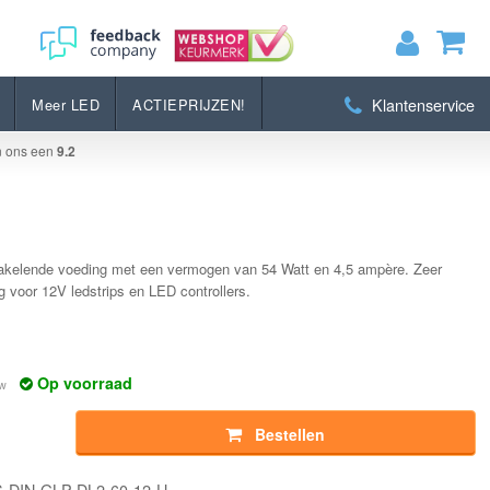
Bestellen
Klantenservice
Meer LED
ACTIEPRIJZEN!
MIJN WINKELWAGEN
0
Artikelen)
n ons een
9.2
BEKIJKEN
BESTELLEN
chakelende voeding met een vermogen van 54 Watt en 4,5 ampère. Zeer
g voor 12V ledstrips en LED controllers.
Op voorraad
tw
Bestellen
S-DIN-GLP-DL2-60-12-U