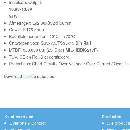
Instelbare Output:
10.8V-13.8V
54W
Afmetingen: L92,66xB52xH58mm
Gewicht: 175 gram
Bedrijfstemperatuur: -40°C ÷ +70°C
Ontworpen voor: S35x7.5/TS35x15
Din Rail
MTBF: 300.000 uur (25°C per
)
MIL-HDBK-217F
TUV, CE en RoHS gecertificeerd
Protections: Short Circuit / Over Voltage / Over Current / Over T
Download
hier
de datasheet
Klantenservice
Producten
Over ons & Contact
Alle product
Verzending
Nieuwe prod