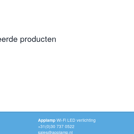
eerde producten
Wi-Fi LED verlichting
Applamp
+31(0)30 737 0522
sales@applamp.nl