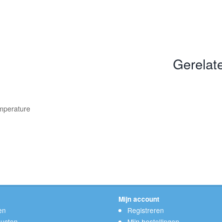
Gerelat
emperature
Mijn account
en
Registreren
ucten
Mijn bestellingen