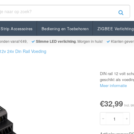
Strip Accessoires
Bediening en Toebehoren
ZIGBEE Verlichting
onden vanaf €49,
Slimme LED verlichting
. Morgen in huis!
Klanten geve
12v 24v Din Rail Voeding
DIN rail 12 volt s
geschikt als voedin
Meer informatie
€32,99
Incl. b
Artikelnummer:P