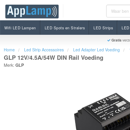
GLP 12V/4.5A/54W DIN Rail Voeding
€32,99
Op voorraad
Incl. btw
Wifi LED Lampen
LED Spots en Stralers
LED Strips
LED 
Gratis
verz
Home
Led Strip Accessoires
Led Adapter Led Voeding
GLP 12V/4.5A/54W DIN Rail Voeding
Merk:
GLP