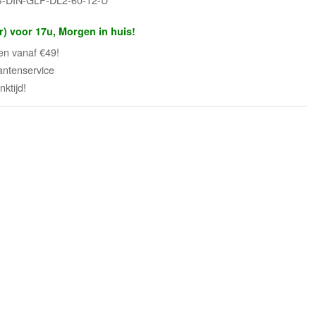
r) voor 17u, Morgen in huis!
en vanaf €49!
antenservice
ktijd!