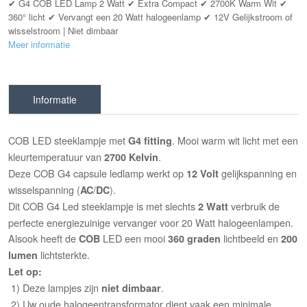
✔ G4 COB LED Lamp 2 Watt ✔ Extra Compact ✔ 2700K Warm Wit ✔
360° licht ✔ Vervangt een 20 Watt halogeenlamp ✔ 12V Gelijkstroom of
wisselstroom | Niet dimbaar
Meer informatie
Informatie
COB LED steeklampje met
. Mooi warm wit licht met een
G4 fitting
kleurtemperatuur van
.
2700 Kelvin
Deze COB G4 capsule ledlamp werkt op
gelijkspanning en
12 Volt
wisselspanning (
/
).
AC
DC
Dit COB G4 Led steeklampje is met slechts
verbruik de
2 Watt
perfecte energiezuinige vervanger voor 20 Watt halogeenlampen.
Alsook heeft de
LED een mooi
lichtbeeld en
COB
360 graden
200
lichtsterkte.
lumen
Let op:
1) Deze lampjes zijn
.
niet dimbaar
2) Uw oude halogeentransformator dient vaak een minimale