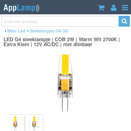
LED G4 steeklampje | COB 2W | Warm
€5,19
Wit 2700K | Extra Klein | 12V AC/DC |
Incl. btw
niet dimbaar
Meer Led
Steeklampjes G4 G9
LED G4 steeklampje | COB 2W | Warm Wit 2700K |
Extra Klein | 12V AC/DC | niet dimbaar