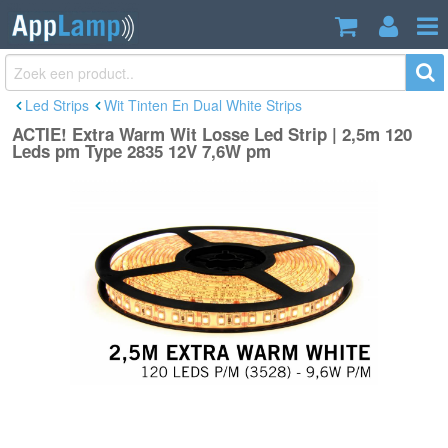
ACTIE! Extra Warm Wit Losse Led Strip
€19,89
| 2,5m 120 Leds pm Type 2835 12V
€28,45
Incl. btw
7,6W pm
Led Strips
Wit Tinten En Dual White Strips
ACTIE! Extra Warm Wit Losse Led Strip | 2,5m 120
Leds pm Type 2835 12V 7,6W pm