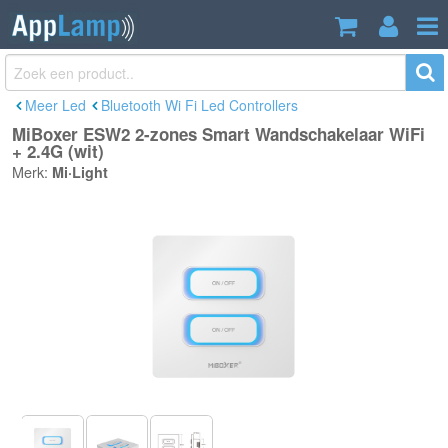
MiBoxer ESW2 2-zones Smart
€28,60
Wandschakelaar WiFi + 2.4G (wit)
Incl. btw
Meer Led
Bluetooth Wi Fi Led Controllers
MiBoxer ESW2 2-zones Smart Wandschakelaar WiFi
+ 2.4G (wit)
Merk:
Mi·Light