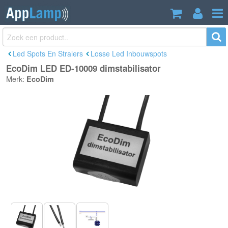
EcoDim LED ED-10009 dimstabilisator
€14,95
Incl. btw
Led Spots En Stralers
Losse Led Inbouwspots
EcoDim LED ED-10009 dimstabilisator
Merk:
EcoDim