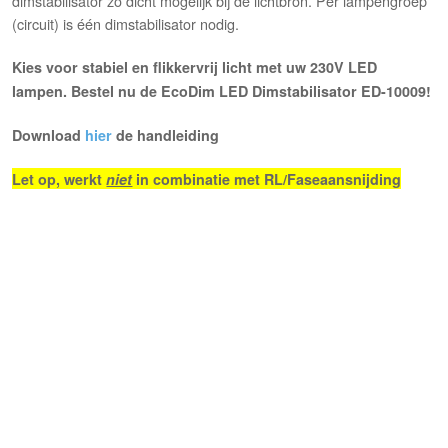
dimstabilisator zo dicht mogelijk bij de lichtbron. Per lampengroep
(circuit) is één dimstabilisator nodig.
Kies voor stabiel en flikkervrij licht met uw 230V LED
lampen. Bestel nu de EcoDim LED Dimstabilisator ED-10009!
Download
hier
de handleiding
Let op, werkt
niet
in combinatie met RL/Faseaansnijding