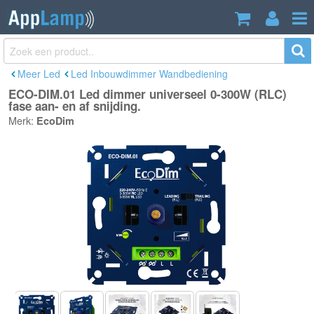
ECO-DIM.01 Led dimmer universeel 0-
€47,19
300W (RLC) fase aan- en af snijding.
Incl. btw
Meer Led
Led Inbouwdimmer Wandbediening
ECO-DIM.01 Led dimmer universeel 0-300W (RLC)
fase aan- en af snijding.
Merk:
EcoDim