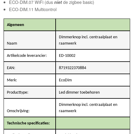
ECO-DIM.07 WiFi (dus
de zigbee basic)
niet
ECO-DIM.11 Multicontrol
Algemeen
Dimmerknop incl. centraalplaat en
Naam
raamwerk
Artikelcode leverancier:
ED-10002
EAN:
8719322370884
Merk:
EcoDim
Producttype:
Led dimmer toebehoren
Dimmerknop incl. centraalplaat en
Omschrijving:
raamwerk
Technische specificaties: