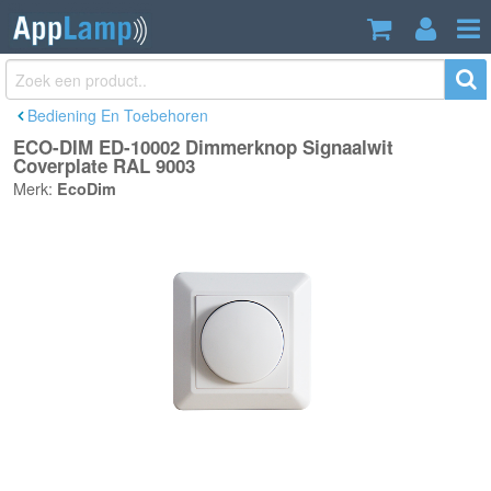
ECO-DIM ED-10002 Dimmerknop
€9,95
Signaalwit Coverplate RAL 9003
Incl. btw
Bediening En Toebehoren
ECO-DIM ED-10002 Dimmerknop Signaalwit
Coverplate RAL 9003
Merk:
EcoDim