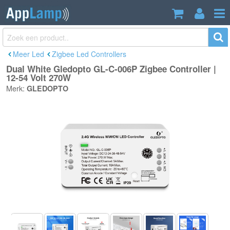
Dual White Gledopto GL-C-006P Zigbee
€25,95
Controller | 12-54 Volt 270W
Incl. btw
Meer Led
Zigbee Led Controllers
Dual White Gledopto GL-C-006P Zigbee Controller |
12-54 Volt 270W
Merk:
GLEDOPTO