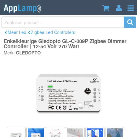
Enkelkleurige Gledopto GL-C-009P
€25,95
Zigbee Dimmer Controller | 12-54 Volt
Incl. btw
270 Watt
Meer Led
Zigbee Led Controllers
Enkelkleurige Gledopto GL-C-009P Zigbee Dimmer
Controller | 12-54 Volt 270 Watt
Merk:
GLEDOPTO