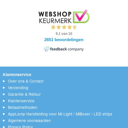
Klantenservice
Over ons & Contact
Verzending
Garantie & Retour
Klantenservice
Betaalmethoden
AppLamp Handleiding voor Mi-Light / MiBoxer / LED strips
Algemene voorwaarden
Privacy Policy