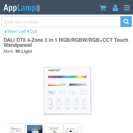
DALI DT8 4-Zone 3 in 1
€39,00
RGB/RGBW/RGB+CCT Touch
Incl. btw
Wandpaneel
Meer Led
Dali
DALI DT8 4-Zone 3 in 1 RGB/RGBW/RGB+CCT Touch
Wandpaneel
Merk:
Mi·Light