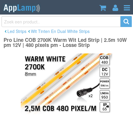
Pro Line COB 2700K Warm Wit Led
€44,90
Strip | 2.5m 10W pm 12V | 480 pixels
Incl. btw
pm - Losse Strip
Led Strips
Wit Tinten En Dual White Strips
Pro Line COB 2700K Warm Wit Led Strip | 2.5m 10W
pm 12V | 480 pixels pm - Losse Strip