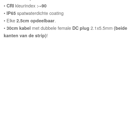
•
kleurindex >=
CRI
90
•
spatwaterdichte coating
IP65
• Elke
.
2.5cm opdeelbaar
•
met dubbele female
2.1x5.5mm
30cm kabel
DC plug
(beide
!
kanten van de strip)