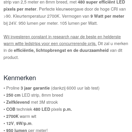
strip van 2,5 meter en 8mm breed, met
480 super efficiënt LED
. Perfecte kleurweergave door de hoge CRI van
pixels per meter
>90. Kleurtemperatuur 2700K. Vermogen van
9 Watt per meter
bij 24V. 950 lumen per meter. 105 lumen per Watt.
Wij investeren constant in research naar de beste en helderste
warm witte ledstrips voor een concurrerende prijs.
Dit zal u merken
in de
van dit
efficiëntie, lichtopbrengst en de duurzaamheid
product.
Kenmerken
• Proline
(dankzij 6000 uur lab test)
3 jaar garantie
•
LED strip, 8mm breed
250 cm
•
met 3M strook
Zelfklevend
•
techniek
pixels
COB
480 LED
p.m.
•
warm wit
2700K
•
,
.
12V
9W/p.m
•
per meter!
950 lumen