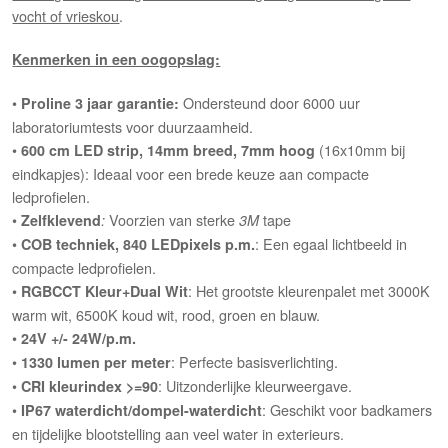
vocht of vrieskou
.
Kenmerken in een oogopslag:
•
Ondersteund door 6000 uur
Proline 3 jaar garantie:
laboratoriumtests voor duurzaamheid.
•
(16x10mm bij
600 cm LED strip, 14mm breed, 7mm hoog
eindkapjes): Ideaal voor een brede keuze aan compacte
ledprofielen.
•
Voorzien van sterke
tape
Zelfklevend
:
3M
•
: Een egaal lichtbeeld in
COB techniek, 840 LEDpixels p.m.
compacte ledprofielen.
•
: Het grootste kleurenpalet met 3000K
RGBCCT Kleur+Dual Wit
warm wit, 6500K koud wit, rood, groen en blauw.
•
24V +/- 24W/p.m.
•
: Perfecte basisverlichting.
1330 lumen per meter
•
: Uitzonderlijke kleurweergave.
CRI kleurindex >=90
•
: Geschikt voor badkamers
IP67 waterdicht/dompel-waterdicht
en tijdelijke blootstelling aan veel water in exterieurs.