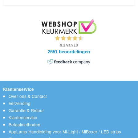
Klantenservice
Over ons & Contact
Verzending
Garantie & Retour
Klantenservice
Betaalmethoden
AppLamp Handleiding voor Mi-Light / MiBoxer / LED strips