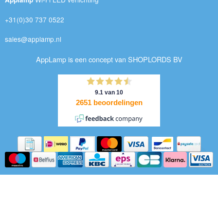
+31(0)30 737 0522
sales@applamp.nl
AppLamp is een concept van SHOPLORDS BV