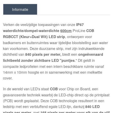
Informatie
Verken de veelzijdige toepassingen van onze
IP67
ProLine
waterdichte/dompel-waterdichte
600cm
COB
, ontworpen voor
RGBCCT (Kleur+Dual Wit) LED strip
badkamers en buitenruimtes waar tijdelijke blootstelling aan water
kan voorkomen. Deze duurzame strip, met zijn indrukwekkende
dichtheid van
biedt een
840 pixels per meter,
ongeëvenaard
." Dit geldt in
lichtbeeld zonder zichtbare LED "puntjes
compacte ledprofielen met een intern beschikbare ruimte vanaf
14mm x 10mm hoogte en in samenwerking met een melkwitte
cover.
In de wereld van LED's staat
voor Chip on Board, een
COB
geavanceerde techniek waarbij de LED-chip direct op de printplaat
(PCB) wordt geplaatst. Deze COB technologie resulteert in een
ledstrip met een verbluffend egale LED-lijn, dankzij
840 LED
, met
pixels per meter
168 pixels per meter voor elk van de vijf