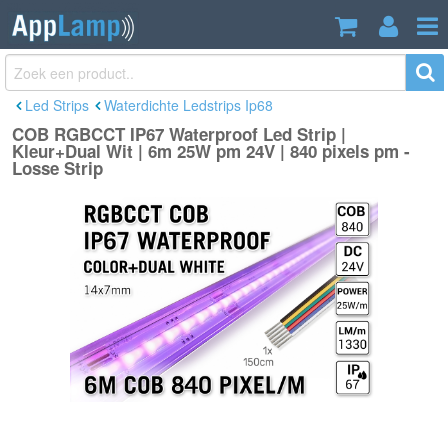
COB RGBCCT IP67 Waterproof Led
€174,90
Strip | Kleur+Dual Wit | 6m 25W pm 24V
Incl. btw
| 840 pixels pm - Losse Strip
Led Strips
Waterdichte Ledstrips Ip68
COB RGBCCT IP67 Waterproof Led Strip |
Kleur+Dual Wit | 6m 25W pm 24V | 840 pixels pm -
Losse Strip