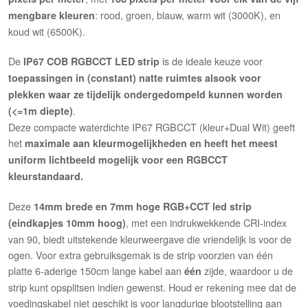
: rood, groen, blauw, warm wit (3000K), en
mengbare kleuren
koud wit (6500K).
De
is de ideale keuze voor
IP67 COB RGBCCT LED strip
toepassingen in (constant) natte ruimtes alsook voor
plekken waar ze tijdelijk ondergedompeld kunnen worden
.
(<=1m diepte)
Deze compacte waterdichte IP67 RGBCCT (kleur+Dual Wit) geeft
het
maximale aan kleurmogelijkheden en heeft het meest
uniform lichtbeeld mogelijk voor een RGBCCT
kleurstandaard.
Deze
14mm brede en 7mm hoge RGB+CCT led strip
, met een indrukwekkende CRI-index
(eindkapjes 10mm hoog)
van 90, biedt uitstekende kleurweergave die vriendelijk is voor de
ogen. Voor extra gebruiksgemak is de strip voorzien van één
platte 6-aderige 150cm lange kabel aan
zijde, waardoor u de
één
strip kunt opsplitsen indien gewenst. Houd er rekening mee dat de
voedingskabel niet geschikt is voor langdurige blootstelling aan