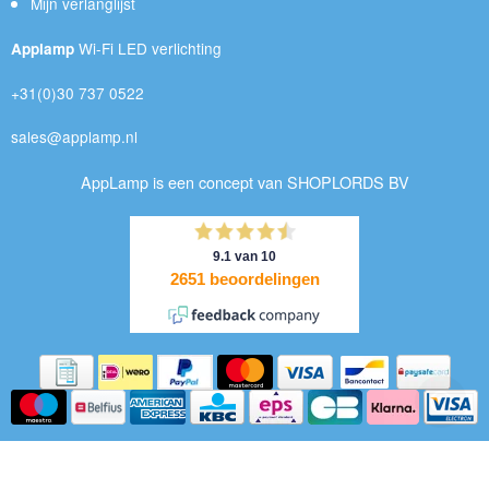
Mijn verlanglijst
Wi-Fi LED verlichting
Applamp
+31(0)30 737 0522
sales@applamp.nl
AppLamp is een concept van SHOPLORDS BV