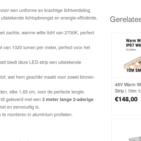
 voor een uniforme en krachtige lichtverdeling.
Gerelate
tstekende lichtopbrengst en energie-efficiëntie,
et zachte, warme witte licht van 2700K, perfect
put van 1020 lumen per meter, perfect voor het
watt biedt deze LED-strip een uitstekende
 stof, wat hem geschikt maakt voor zowel binnen-
48V Warm Wit
Strip | 10m 
den, elke 1,65 cm, voor de perfecte lengte.
Losse Strip
€148,00
ordt geleverd met een
3 meter lange 2-aderige
nel en eenvoudig is.
k te monteren in aluminium profielen.