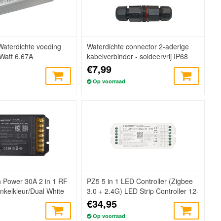
aterdichte voeding
Waterdichte connector 2-aderige
Watt 6.67A
kabelverbinder - soldeervrij IP68
€7,99
Op voorraad
 Power 30A 2 in 1 RF
PZ5 5 in 1 LED Controller (Zigbee
Enkelkleur/Dual White
3.0 + 2.4G) LED Strip Controller 12-
Controller |12-48V
48V, 20A (los)
€34,95
Op voorraad