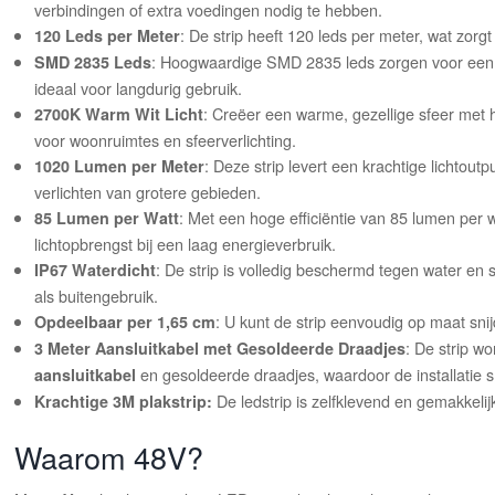
verbindingen of extra voedingen nodig te hebben.
: De strip heeft 120 leds per meter, wat zorgt
120 Leds per Meter
: Hoogwaardige SMD 2835 leds zorgen voor een ui
SMD 2835 Leds
ideaal voor langdurig gebruik.
: Creëer een warme, gezellige sfeer met h
2700K Warm Wit Licht
voor woonruimtes en sfeerverlichting.
: Deze strip levert een krachtige lichtout
1020 Lumen per Meter
verlichten van grotere gebieden.
: Met een hoge efficiëntie van 85 lumen per 
85 Lumen per Watt
lichtopbrengst bij een laag energieverbruik.
: De strip is volledig beschermd tegen water en
IP67 Waterdicht
als buitengebruik.
: U kunt de strip eenvoudig op maat snij
Opdeelbaar per 1,65 cm
: De strip w
3 Meter Aansluitkabel met Gesoldeerde Draadjes
en gesoldeerde draadjes, waardoor de installatie s
aansluitkabel
De ledstrip is zelfklevend en gemakkelij
Krachtige 3M plakstrip:
Waarom 48V?