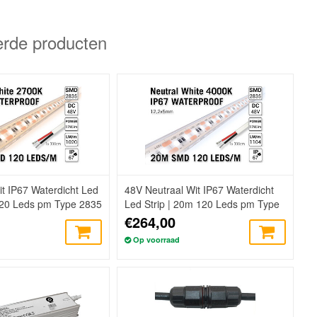
erde producten
 IP67 Waterdicht Led
48V Neutraal Wit IP67 Waterdicht
120 Leds pm Type 2835
Led Strip | 20m 120 Leds pm Type
2835 Losse Strip
€264,00
Op voorraad