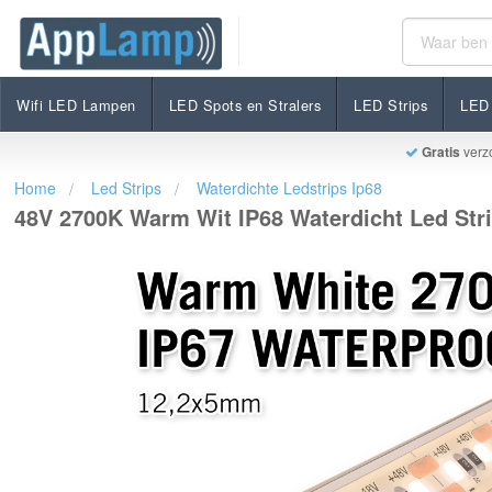
48V 2700K Warm Wit IP68 Waterdicht Led Strip | 20
€264,00
Niet op voorraad
Incl. btw
Wifi LED Lampen
LED Spots en Stralers
LED Strips
LED 
Gratis
verz
Home
Led Strips
Waterdichte Ledstrips Ip68
48V 2700K Warm Wit IP68 Waterdicht Led Stri