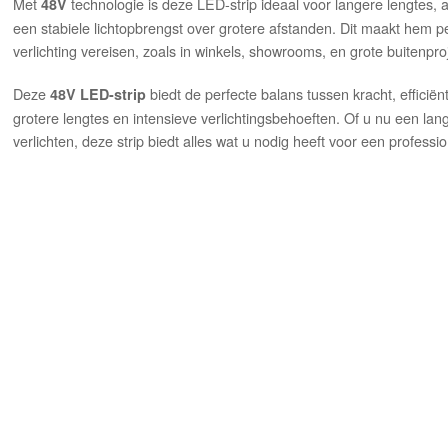
Met
technologie is deze LED-strip ideaal voor langere lengtes,
48V
een stabiele lichtopbrengst over grotere afstanden. Dit maakt hem 
verlichting vereisen, zoals in winkels, showrooms, en grote buitenpro
Deze
biedt de perfecte balans tussen kracht, efficië
48V LED-strip
grotere lengtes en intensieve verlichtingsbehoeften. Of u nu een lange 
verlichten, deze strip biedt alles wat u nodig heeft voor een professio