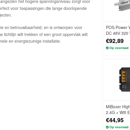
 aangezien het hogere spanningsniveau zorgt voor
perfect voor toepassingen die lange doorlopende
jecten.
ntie en betrouwbaarheid, en is ontworpen voor
POS-Power W
DC 48V 320 
lichtlijn wilt trekken of een groot oppervlak wilt
€92,89
nele en energiezuinige installatie.
Op voorraad
MiBoxer High
2.4G + Wifi 
CCT Dimmer 
€44,95
Op voorraad