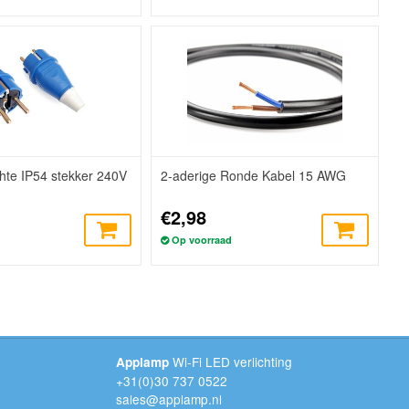
hte IP54 stekker 240V
2-aderige Ronde Kabel 15 AWG
€2,98
Op voorraad
Wi-Fi LED verlichting
Applamp
+31(0)30 737 0522
sales@applamp.nl