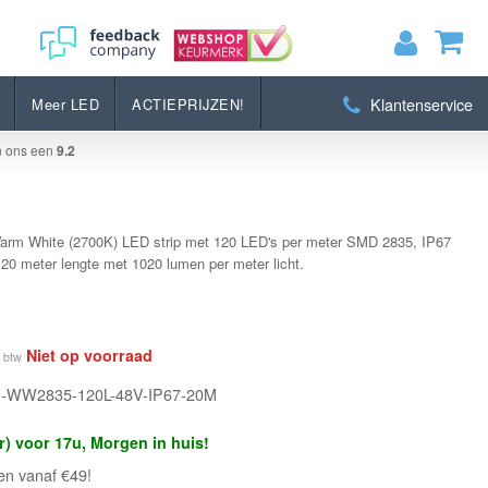
Bestellen
Klantenservice
Meer LED
ACTIEPRIJZEN!
MIJN WINKELWAGEN
0
Artikelen)
n ons een
9.2
BEKIJKEN
BESTELLEN
arm White (2700K) LED strip met 120 LED's per meter SMD 2835, IP67
, 20 meter lengte met 1020 lumen per meter licht.
Niet op voorraad
. btw
LS-WW2835-120L-48V-IP67-20M
r) voor 17u, Morgen in huis!
en vanaf €49!