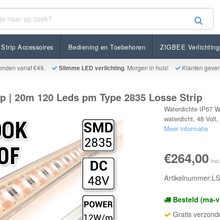
m 120 Leds pm Type 2835 Losse Strip
Strip Accessoires
Bediening en Toebehoren
ZIGBEE Verlichting
onden vanaf €49,
Slimme LED verlichting
. Morgen in huis!
Klanten geve
p | 20m 120 Leds pm Type 2835 Losse Strip
Waterdichte IP67 W
waterdicht, 48 Volt
Meer informatie
€264,00
Incl
Artikelnummer:
Besteld (ma-v
Gratis verzond