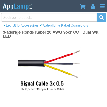
3-aderige Ronde Kabel 20 AWG voor
€2,60
CCT Dual Wit LED
Incl. btw
Led Strip Accessoires
Waterdichte Kabel Connectors
3-aderige Ronde Kabel 20 AWG voor CCT Dual Wit
LED