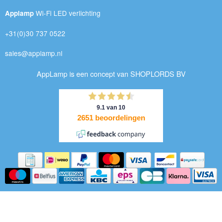
Wi-Fi LED verlichting
Applamp
+31(0)30 737 0522
sales@applamp.nl
AppLamp is een concept van SHOPLORDS BV