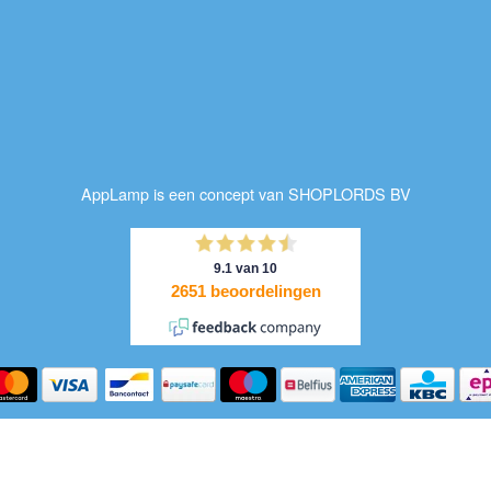
AppLamp is een concept van SHOPLORDS BV