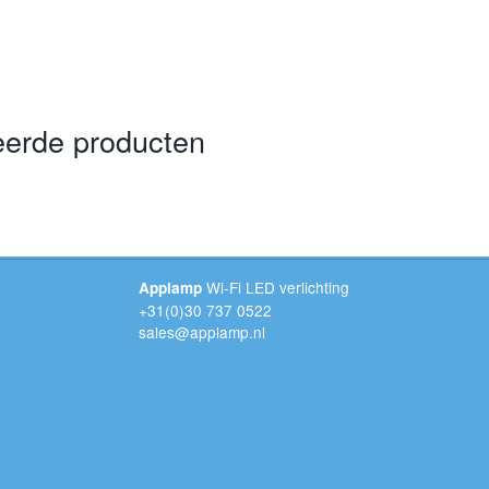
eerde producten
Wi-Fi LED verlichting
Applamp
+31(0)30 737 0522
sales@applamp.nl