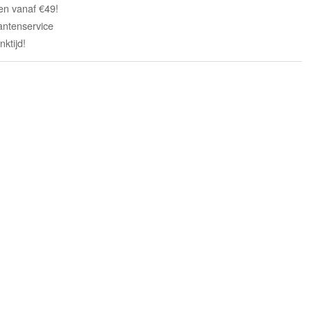
en vanaf €49!
antenservice
ktijd!