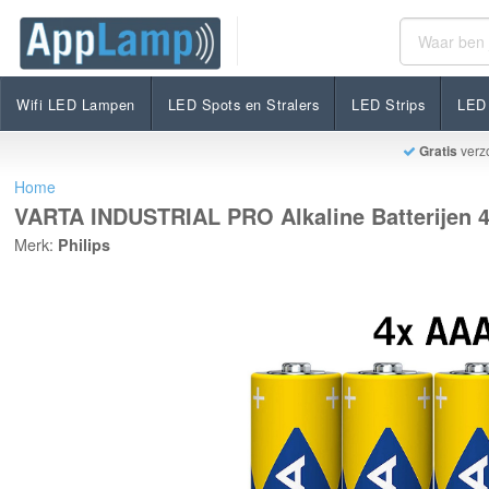
VARTA INDUSTRIAL PRO Alkaline Batterijen 4-pack 
€3,20
Niet op voorraad
Incl. btw
Wifi LED Lampen
LED Spots en Stralers
LED Strips
LED 
Gratis
verz
Home
VARTA INDUSTRIAL PRO Alkaline Batterijen 4
Merk:
Philips