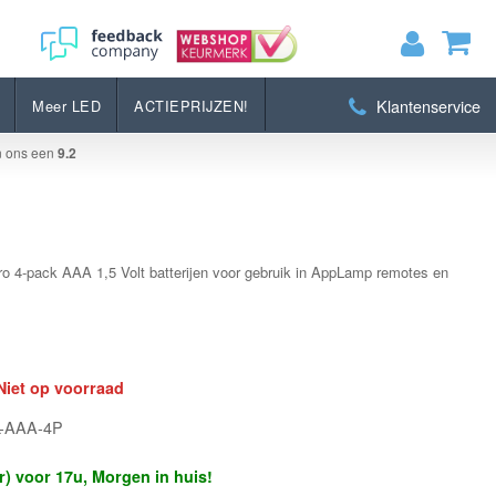
Bestellen
Klantenservice
Meer LED
ACTIEPRIJZEN!
MIJN WINKELWAGEN
0
Artikelen)
n ons een
9.2
BEKIJKEN
BESTELLEN
ro 4-pack AAA 1,5 Volt batterijen voor gebruik in AppLamp remotes en
Niet op voorraad
L-AAA-4P
r) voor 17u, Morgen in huis!