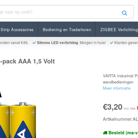
AAA 1,5 Volt
Strip Accessoires
Bediening en Toebehoren
ZIGBEE Verlichting
onden vanaf €49,
Slimme LED verlichting
. Morgen in huis!
Klanten geve
-pack AAA 1,5 Volt
VARTA Industrial P
wandbedieningen
Meer informatie
€3,20
Incl. btw
Artikelnummer:A
Besteld (ma-v