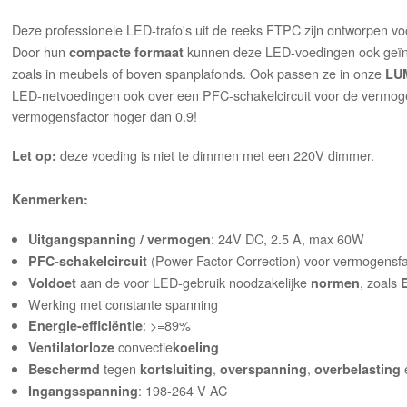
Deze professionele LED-trafo's uit de reeks FTPC zijn ontworpen vo
Door hun
kunnen deze LED-voedingen ook geïns
compacte formaat
zoals in meubels of boven spanplafonds. Ook passen ze in onze
LU
LED-netvoedingen ook over een PFC-schakelcircuit voor de vermogen
vermogensfactor hoger dan 0.9!
deze voeding is niet te dimmen met een 220V dimmer.
Let op:
Kenmerken:
: 24V DC, 2.5 A, max 60W
Uitgangspanning / vermogen
(Power Factor Correction) voor vermogensfa
PFC-schakelcircuit
aan de voor LED-gebruik noodzakelijke
, zoals
Voldoet
normen
Werking met constante spanning
: >=89%
Energie-efficiëntie
convectie
Ventilatorloze
koeling
tegen
,
,
Beschermd
kortsluiting
overspanning
overbelasting
: 198-264 V AC
Ingangsspanning