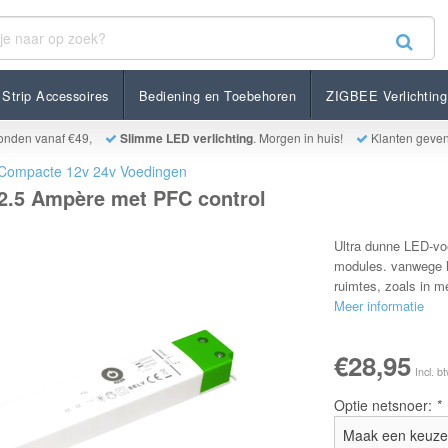
père met PFC control
Strip Accessoires
Bediening en Toebehoren
ZIGBEE Verlichting
onden vanaf €49,
Slimme LED verlichting
. Morgen in huis!
Klanten geve
Compacte 12v 24v Voedingen
 2.5 Ampère met PFC control
Ultra dunne LED-voe
modules. vanwege h
ruimtes, zoals in m
Meer informatie
€28,95
Incl. b
Optie netsnoer:
*