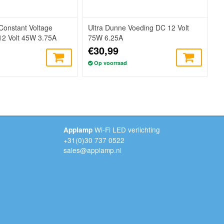
Constant Voltage
Ultra Dunne Voeding DC 12 Volt
12 Volt 45W 3.75A
75W 6.25A
€30,99
Op voorraad
Wi-Fi LED verlichting
Applamp
+31(0)30 737 0522
sales@applamp.nl