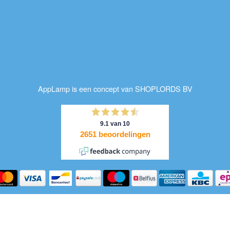
AppLamp is een concept van SHOPLORDS BV