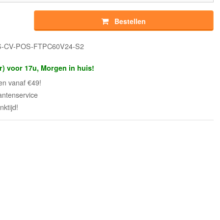
Bestellen
PS-CV-POS-FTPC60V24-S2
r) voor 17u, Morgen in huis!
en vanaf €49!
antenservice
ktijd!