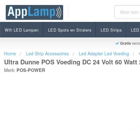
Ultra Dunne POS Voeding DC 24 Volt 60 Watt 2.5 Am
€28,95
Op voorraad
Incl. btw
Wifi LED Lampen
LED Spots en Stralers
LED Strips
LED 
Gratis
verz
Home
Led Strip Accessoires
Led Adapter Led Voeding
Ultra Dunne POS Voeding DC 24 Volt 60 Watt
Merk:
POS-POWER