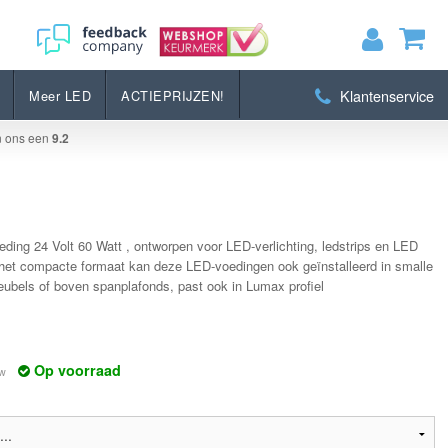
Bestellen
Klantenservice
Meer LED
ACTIEPRIJZEN!
MIJN WINKELWAGEN
0
Artikelen)
n ons een
9.2
BEKIJKEN
BESTELLEN
ding 24 Volt 60 Watt , ontworpen voor LED-verlichting, ledstrips en LED
et compacte formaat kan deze LED-voedingen ook geïnstalleerd in smalle
eubels of boven spanplafonds, past ook in Lumax profiel
Op voorraad
tw