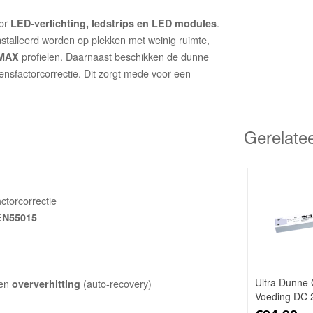
or
.
LED-verlichting, ledstrips en LED modules
talleerd worden op plekken met weinig ruimte,
profielen. Daarnaast beschikken de dunne
MAX
sfactorcorrectie. Dit zorgt mede voor een
Gerelate
ctorcorrectie
EN55015
Ultra Dunne 
en
(auto-recovery)
oververhitting
Voeding DC 