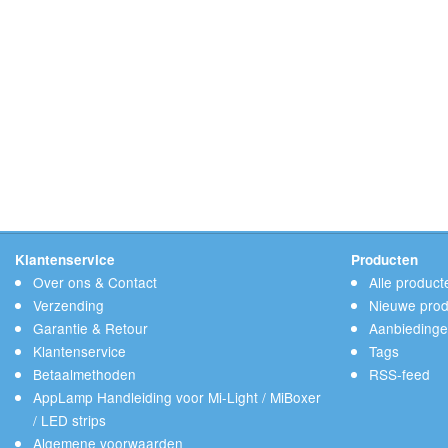
Klantenservice
Producten
Over ons & Contact
Alle product
Verzending
Nieuwe prod
Garantie & Retour
Aanbieding
Klantenservice
Tags
Betaalmethoden
RSS-feed
AppLamp Handleiding voor Mi-Light / MiBoxer
/ LED strips
Algemene voorwaarden