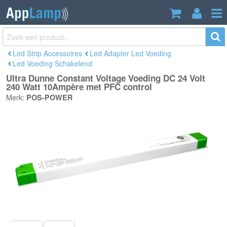
Ultra Dunne Constant Voltage Voeding
€82,40
DC 24 Volt 240 Watt 10Ampère met
Incl. btw
PFC control
Led Strip Accessoires
Led Adapter Led Voeding
Led Voeding Schakelend
Ultra Dunne Constant Voltage Voeding DC 24 Volt
240 Watt 10Ampère met PFC control
Merk:
POS-POWER