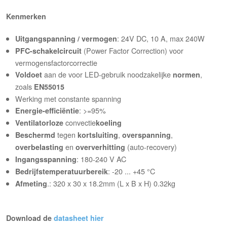
Kenmerken
: 24V DC, 10 A, max 240W
Uitgangspanning / vermogen
(Power Factor Correction) voor
PFC-schakelcircuit
vermogensfactorcorrectie
aan de voor LED-gebruik noodzakelijke
,
Voldoet
normen
zoals
EN55015
Werking met constante spanning
: >=95%
Energie-efficiëntie
convectie
Ventilatorloze
koeling
tegen
,
,
Beschermd
kortsluiting
overspanning
en
(auto-recovery)
overbelasting
oververhitting
: 180-240 V AC
Ingangsspanning
: -20 ... +45 °C
Bedrijfstemperatuurbereik
.: 320 x 30 x 18.2mm (L x B x H) 0.32kg
Afmeting
Download de
datasheet hier