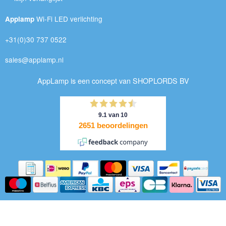
Wi-Fi LED verlichting
Applamp
+31(0)30 737 0522
sales@applamp.nl
AppLamp is een concept van SHOPLORDS BV