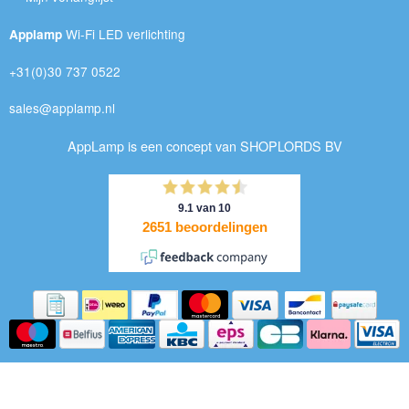
Wi-Fi LED verlichting
Applamp
+31(0)30 737 0522
sales@applamp.nl
AppLamp is een concept van SHOPLORDS BV