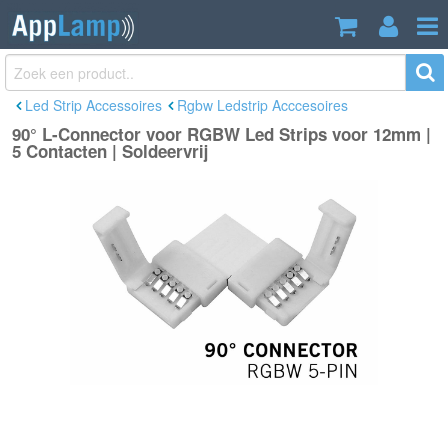
90° L-Connector voor RGBW Led Strips
€3,75
voor 12mm | 5 Contacten | Soldeervrij
Incl. btw
Led Strip Accessoires
Rgbw Ledstrip Acccesoires
90° L-Connector voor RGBW Led Strips voor 12mm |
5 Contacten | Soldeervrij