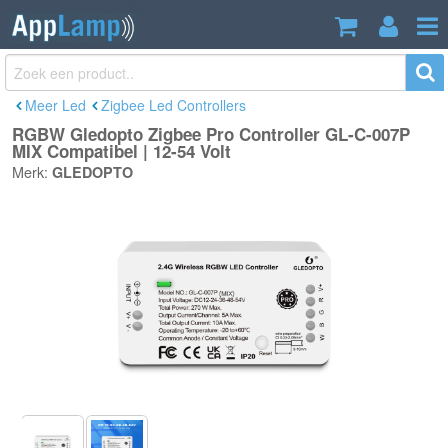
RGBW Gledopto Zigbee Pro Controller
€32,95
GL-C-007P MIX Compatibel | 12-54 Volt
Incl. btw
Meer Led
Zigbee Led Controllers
RGBW Gledopto Zigbee Pro Controller GL-C-007P
MIX Compatibel | 12-54 Volt
Merk:
GLEDOPTO