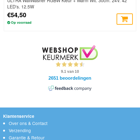
ULTRA WallWasher RGBW Kleur + Warm Wit. 30cm. 24V. 42
LED's. 12.5W
€54,50
Op voorraad
Klantenservice
Over ons & Contact
Verzending
Garantie & Retour