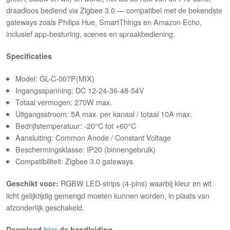
draadloos bediend via Zigbee 3.0 — compatibel met de bekendste
gateways zoals Philips Hue, SmartThings en Amazon Echo,
inclusief app-besturing, scenes en spraakbediening.
Specificaties
Model: GL-C-007P(MIX)
Ingangsspanning: DC 12-24-36-48-54V
Totaal vermogen: 270W max.
Uitgangsstroom: 5A max. per kanaal / totaal 10A max.
Bedrijfstemperatuur: -20°C tot +60°C
Aansluiting: Common Anode / Constant Voltage
Beschermingsklasse: IP20 (binnengebruik)
Compatibiliteit: Zigbee 3.0 gateways
RGBW LED-strips (4-pins) waarbij kleur en wit
Geschikt voor:
licht gelijktijdig gemengd moeten kunnen worden, in plaats van
afzonderlijk geschakeld.
Download
hier
de handleiding