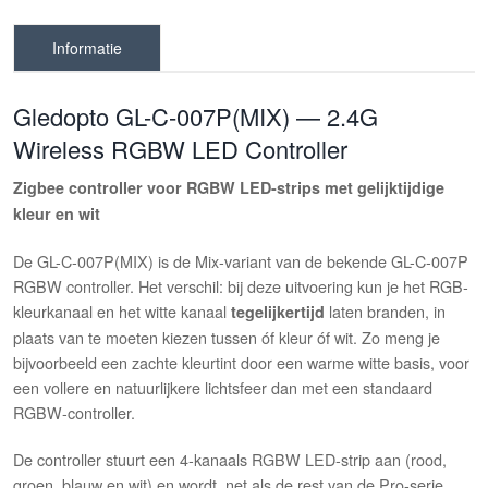
Informatie
Gledopto GL-C-007P(MIX) — 2.4G
Wireless RGBW LED Controller
Zigbee controller voor RGBW LED-strips met gelijktijdige
kleur en wit
De GL-C-007P(MIX) is de Mix-variant van de bekende GL-C-007P
RGBW controller. Het verschil: bij deze uitvoering kun je het RGB-
kleurkanaal en het witte kanaal
laten branden, in
tegelijkertijd
plaats van te moeten kiezen tussen óf kleur óf wit. Zo meng je
bijvoorbeeld een zachte kleurtint door een warme witte basis, voor
een vollere en natuurlijkere lichtsfeer dan met een standaard
RGBW-controller.
De controller stuurt een 4-kanaals RGBW LED-strip aan (rood,
groen, blauw en wit) en wordt, net als de rest van de Pro-serie,