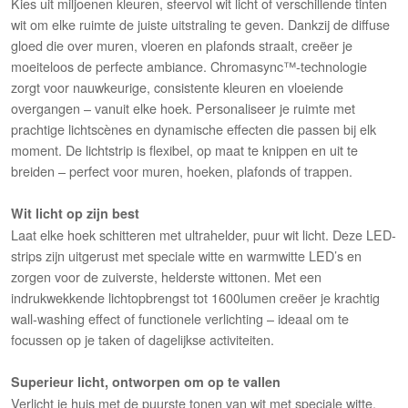
Kies uit miljoenen kleuren, sfeervol wit licht of verschillende tinten
wit om elke ruimte de juiste uitstraling te geven. Dankzij de diffuse
gloed die over muren, vloeren en plafonds straalt, creëer je
moeiteloos de perfecte ambiance. Chromasync™️-technologie
zorgt voor nauwkeurige, consistente kleuren en vloeiende
overgangen – vanuit elke hoek. Personaliseer je ruimte met
prachtige lichtscènes en dynamische effecten die passen bij elk
moment. De lichtstrip is flexibel, op maat te knippen en uit te
breiden – perfect voor muren, hoeken, plafonds of trappen.
Wit licht op zijn best
Laat elke hoek schitteren met ultrahelder, puur wit licht. Deze LED-
strips zijn uitgerust met speciale witte en warmwitte LED’s en
zorgen voor de zuiverste, helderste wittonen. Met een
indrukwekkende lichtopbrengst tot 1600lumen creëer je krachtig
wall-washing effect of functionele verlichting – ideaal om te
focussen op je taken of dagelijkse activiteiten.
Superieur licht, ontworpen om op te vallen
Verlicht je huis met de puurste tonen van wit met speciale witte,