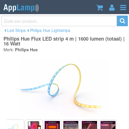
Philips Hue Flux LED strip 4 m | 1600
€79,90
lumen (totaal) | 16 Watt
Incl. btw
Led Strips
Philips Hue Lightstrips
Philips Hue Flux LED strip 4 m | 1600 lumen (totaal) |
16 Watt
Merk:
Philips Hue