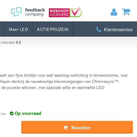
Bestellen
Klantenservice
Meer LED
ACTIEPRIJZEN!
MIJN WINKELWAGEN
0
Artikelen)
n ons een
9.2
BEKIJKEN
BESTELLEN
eft een fijne lichtlijn voor wall washing verlichting in binnenruimtes, met
erlopen dankzij de nauwkeurige kleurovergangen van Chromasync™.
 de puurste wittonen, met speciale witte en warmwitte LED'
Op voorraad
. btw
Bestellen