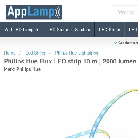
Philips Hue Flux LED strip 10 m | 2000 lumen (totaal) 
€184,90
Op voorraad
Incl. btw
Wifi LED Lampen
LED Spots en Stralers
LED Strips
LED 
Gratis
verz
Home
Led Strips
Philips Hue Lightstrips
Philips Hue Flux LED strip 10 m | 2000 lumen (
Merk:
Philips Hue