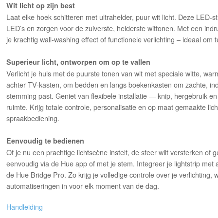
Wit licht op zijn best
Laat elke hoek schitteren met ultrahelder, puur wit licht. Deze LED-st
LED’s en zorgen voor de zuiverste, helderste wittonen. Met een ind
je krachtig wall-washing effect of functionele verlichting – ideaal om t
Superieur licht, ontworpen om op te vallen
Verlicht je huis met de puurste tonen van wit met speciale witte, war
achter TV-kasten, om bedden en langs boekenkasten om zachte, indire
stemming past. Geniet van flexibele installatie — knip, hergebruik en
ruimte. Krijg totale controle, personalisatie en op maat gemaakte 
spraakbediening.
Eenvoudig te bedienen
Of je nu een prachtige lichtscène instelt, de sfeer wilt versterken of 
eenvoudig via de Hue app of met je stem. Integreer je lightstrip met
de Hue Bridge Pro. Zo krijg je volledige controle over je verlichting, 
automatiseringen in voor elk moment van de dag.
Handleiding