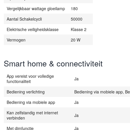
Vergelijkbaar wattage gloeilamp
180
Aantal Schakelcycli
50000
Elektrische veiligheidsklasse
Klasse 2
Vermogen
20 W
Smart home & connectiviteit
App vereist voor volledige
Ja
functionaliteit
Bediening verlichting
Bediening via mobiele app, Be
Bediening via mobiele app
Ja
Kan zelfstandig met internet
Ja
verbinden
Met dimfunctie
Ja