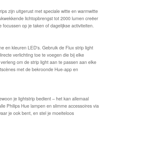
rips zijn uitgerust met speciale witte en warmwitte
rukwekkende lichtopbrengst tot 2000 lumen creëer
e focussen op je taken of dagelijkse activiteiten.
me en kleuren LED's. Gebruik de Flux strip light
cte verlichting toe te voegen die bij elke
 verleng om de strip light aan te passen aan elke
lichtscènes met de bekroonde Hue-app en
gewoon je lightstrip bedient – het kan allemaal
 alle Philips Hue lampen en slimme accessoires via
waar je ook bent, en stel je moeiteloos