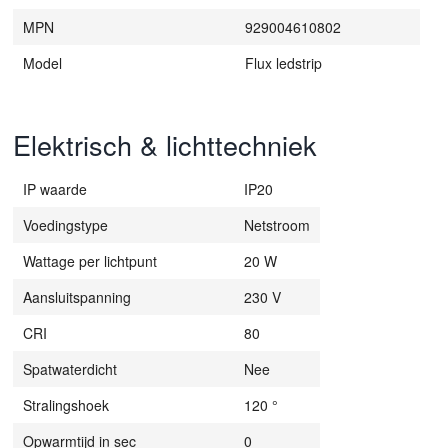
MPN
929004610802
Model
Flux ledstrip
Elektrisch & lichttechniek
IP waarde
IP20
Voedingstype
Netstroom
Wattage per lichtpunt
20 W
Aansluitspanning
230 V
CRI
80
Spatwaterdicht
Nee
Stralingshoek
120 °
Opwarmtijd in sec
0