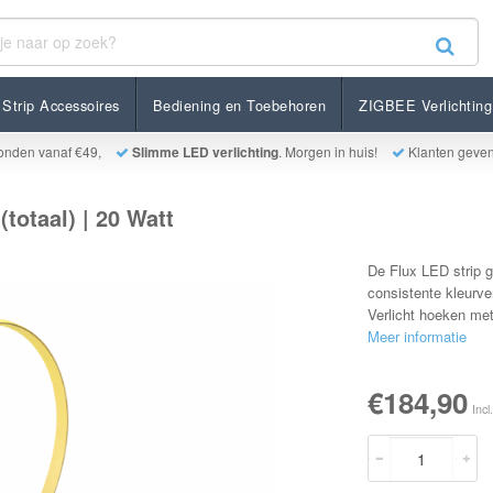
| 20 Watt
Strip Accessoires
Bediening en Toebehoren
ZIGBEE Verlichting
onden vanaf €49,
Slimme LED verlichting
. Morgen in huis!
Klanten geve
totaal) | 20 Watt
De Flux LED strip ge
consistente kleurv
Verlicht hoeken met
Meer informatie
€184,90
Incl