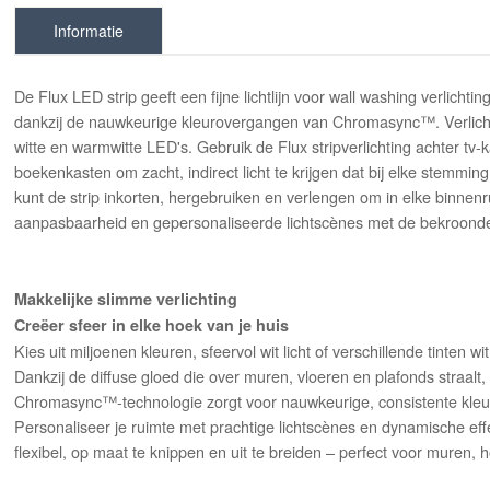
Informatie
De Flux LED strip geeft een fijne lichtlijn voor wall washing verlicht
dankzij de nauwkeurige kleurovergangen van Chromasync™. Verlicht
witte en warmwitte LED's. Gebruik de Flux stripverlichting achter tv
boekenkasten om zacht, indirect licht te krijgen dat bij elke stemming
kunt de strip inkorten, hergebruiken en verlengen om in elke binnenru
aanpasbaarheid en gepersonaliseerde lichtscènes met de bekroond
Makkelijke slimme verlichting
Creëer sfeer in elke hoek van je huis
Kies uit miljoenen kleuren, sfeervol wit licht of verschillende tinten wi
Dankzij de diffuse gloed die over muren, vloeren en plafonds straalt
Chromasync™️-technologie zorgt voor nauwkeurige, consistente kleu
Personaliseer je ruimte met prachtige lichtscènes en dynamische effe
flexibel, op maat te knippen en uit te breiden – perfect voor muren, 