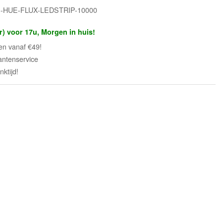
LS-HUE-FLUX-LEDSTRIP-10000
r) voor 17u, Morgen in huis!
en vanaf €49!
antenservice
ktijd!