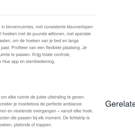
ing in binnenruimtes, met consistente kleurverlopen
 hoeken met de puurste wittonen, met speciale
-kasten, om de hoeken van je bed en langs
 past. Profiteer van een flexibele plaatsing. Je
imte te passen. Krijg totale controle,
e Hue app en stembediening.
t om elke ruimte de juiste uitstraling te geven.
Gerelat
, creëer je moeiteloos de perfecte ambiance.
ren en vloeiende overgangen – vanuit elke hoek.
cten die passen bij elk moment. De lichtstrip is
hoeken, plafonds of trappen.