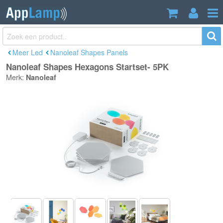
Nanoleaf Shapes Hexagons Startset-
€125,99
5PK
€129,99
Incl. btw
Meer Led
Nanoleaf Shapes Panels
Nanoleaf Shapes Hexagons Startset- 5PK
Merk:
Nanoleaf