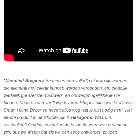
"
Nanoleaf Shapes
introduceert een volledig nieuwe lijn vormen
die allemaal met elkaar kunnen worden verbonden, om eindelijk
werkelijk grenzeloze maatwerk- en ontwerpmogelijkheden te
bieden. Na jaren van verfijning leveren Shapes alles wat je wilt van
Smart Home Decor en neemt alles weg wat je niet nodig hebt. Het
eerste product in de Shapes-lijn is
Hexagons
. Waarom
zeshoeken? Omdat zeshoeken de favoriete vorm van de natuur
zijn, dus we wisten dat als we een serie ontwerpen zouden