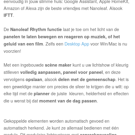
eenvoudig in jouw slimme huis: Google Assistant, Apple HomeKit,
Amazon of Alexa zijn de beste vriendjes met Nanoleaf. Alsook
.
IFTT
De
laat je toe om het licht van de
Nanoleaf Rhythm functie
panelen te laten bewegen en reageren op muziek, of het
. Zelfs een
Desktop App
voor Win/Mac is nu
geluid van een film
voorzien!
Met een ingebouwde
kunt u uw lichtshow of kleurig
scène maker
stilleven
, en deze
volledig aanpassen, paneel voor paneel
vervolgens
, alsook
. Het is
opslaan
delen met de gemeenschap
een geweldige manier om precies de sfeer te krijgen die u wilt: op
elke tijd met de
de juiste kleuren, helderheid en effecten
planner
die u wenst bij dat
.
moment van de dag passen
Gekoppelde elementen worden automatisch gevoed en
automatisch herkend. Je kunt ze allemaal bedienen met één
module. Dit modulaire lichtsysteem met
aanraakgevoelige