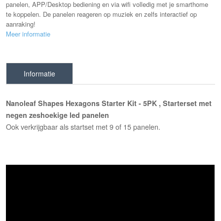
panelen, APP/Desktop bediening en via wifi volledig met je smarthome
te koppelen. De panelen reageren op muziek en zelfs interactief op
aanraking!
Meer informatie
Informatie
Nanoleaf Shapes Hexagons Starter Kit - 5PK , Starterset met
negen zeshoekige led panelen
Ook verkrijgbaar als startset met 9 of 15 panelen.