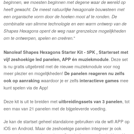
beginnen, we moesten beginnen met degene waar de wereld op
heeft gewacht. De meest natuurlijke hexagonale bouwsteen met
een organische vorm door de hoeken mooi af te ronden.
De
combinatie van slimme technologie en een warm ontwerp van de
Shapes Hexagons opent de weg naar grenzeloze mogelijkheden
"
om te ontwerpen, spelen en creëren.
Nanoleaf Shapes Hexagons Starter Kit - 5PK , Starterset met
. Deze set
vijf zeshoekige led panelen, APP én muziekmodule
is nu gratis uitgebreid met de nieuwe muziekmodule voor nog
meer plezier en mogelijkheden!
De panelen reageren nu zelfs
waardoor je er zelfs
mee
ook op aanraking
interactieve games
kunt spelen via de App!
Deze kit is uit te breiden met
, tot
uitbreidingssets van 3 panelen
een max van 21 panelen met de bijgeleverde voeding.
Je kan de startset geheel standalone gebruiken via de wifi APP op
iOS en Android. Maar de zeshoekige panelen integreer je ook