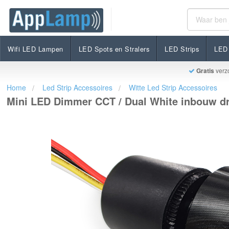
Mini LED Dimmer CCT / Dual White inbouw draaiknop
€29,95
Op voorraad
Incl. btw
Wifi LED Lampen
LED Spots en Stralers
LED Strips
LED 
Gratis
verz
Home
Led Strip Accessoires
Witte Led Strip Accessoires
Mini LED Dimmer CCT / Dual White inbouw dr