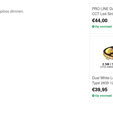
PRO LINE Du
raploos dimmen.
CCT Led Stri
Type 2216 24
€44,00
Op voorraad
Dual White L
Type 2835 12
€39,95
Op voorraad