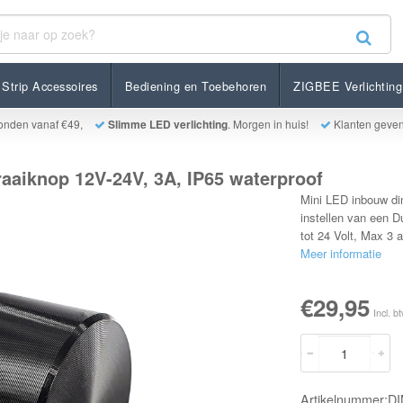
 12V-24V, 3A, IP65 waterproof
Strip Accessoires
Bediening en Toebehoren
ZIGBEE Verlichting
onden vanaf €49,
Slimme LED verlichting
. Morgen in huis!
Klanten geve
aaiknop 12V-24V, 3A, IP65 waterproof
Mini LED inbouw di
instellen van een D
tot 24 Volt, Max 3 
Meer informatie
€29,95
Incl. b
Artikelnummer: