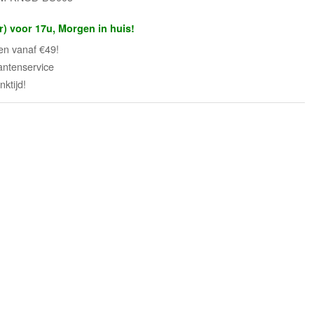
r) voor 17u, Morgen in huis!
en vanaf €49!
antenservice
ktijd!