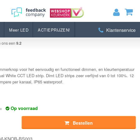
Bestellen
Klantenservice
Meer LED
ACTIEPRIJZEN!
MIJN WINKELWAGEN
0
Artikelen)
n ons een
9.2
BEKIJKEN
BESTELLEN
mmerknop voor het eenvoudig en functioneel dimmen, en kleurtemperatuur
ual White CCT LED strip. Dimt LED strips zeer verfijnd van 0 tot 100%. 12
ampere per kanaal, IP65 waterproof.
Op voorraad
tw
Bestellen
DIM-KNOB-BS003