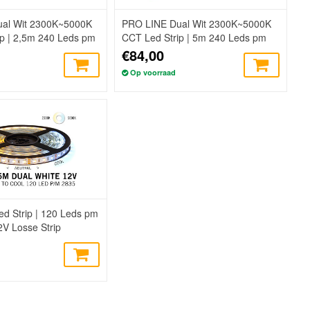
al Wit 2300K~5000K
PRO LINE Dual Wit 2300K~5000K
p | 2,5m 240 Leds pm
CCT Led Strip | 5m 240 Leds pm
V - Losse Strip
Type 2216 24V - Losse Strip
€84,00
Op voorraad
ed Strip | 120 Leds pm
V Losse Strip