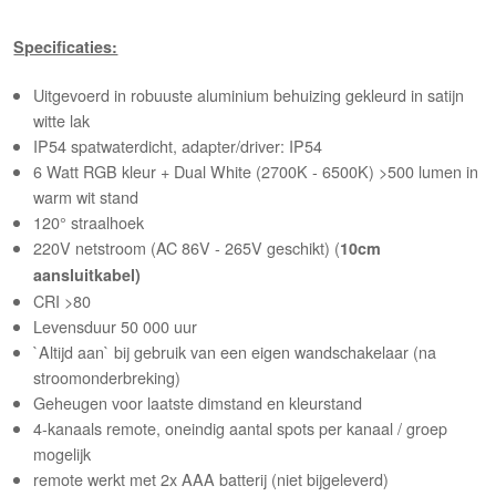
Specificaties:
Uitgevoerd in robuuste aluminium behuizing gekleurd in satijn
witte lak
IP54 spatwaterdicht, adapter/driver: IP54
6 Watt RGB kleur + Dual White (2700K - 6500K) >500 lumen in
warm wit stand
120
°
straalhoek
220V netstroom (AC 86V - 265V geschikt) (
10cm
aansluitkabel)
CRI >80
Levensduur 50 000 uur
`Altijd aan` bij gebruik van een eigen wandschakelaar (na
stroomonderbreking)
Geheugen voor laatste dimstand en kleurstand
4-kanaals remote, oneindig aantal spots per kanaal / groep
mogelijk
remote werkt met 2x AAA batterij (niet bijgeleverd)