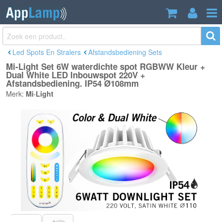
Mi-Light Set 6W waterdichte spot
€48,99
RGBWW Kleur + Dual White LED
Incl. btw
Inbouwspot 220V + Afstandsbediening.
IP54 Ø108mm
Led Spots En Stralers
Afstandsbediening Sets
Mi-Light Set 6W waterdichte spot RGBWW Kleur +
Dual White LED Inbouwspot 220V +
Afstandsbediening. IP54 Ø108mm
Merk:
Mi·Light