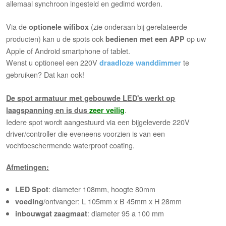
allemaal synchroon ingesteld en gedimd worden.
Via de
(zie onderaan bij gerelateerde
optionele wifibox
producten) kan u de spots ook
op uw
bedienen met een APP
Apple of Android smartphone of tablet.
Wenst u optioneel een 220V
te
draadloze wanddimmer
gebruiken? Dat kan ook!
De spot armatuur met gebouwde LED's werkt op
.
laagspanning en is dus
zeer veilig
Iedere spot wordt aangestuurd via een bijgeleverde 220V
driver/controller die eveneens voorzien is van een
vochtbeschermende waterproof coating.
Afmetingen:
: diameter 108mm, hoogte 80mm
LED Spot
/ontvanger: L 105mm x B 45mm x H 28mm
voeding
: diameter 95 a 100 mm
inbouwgat zaagmaat