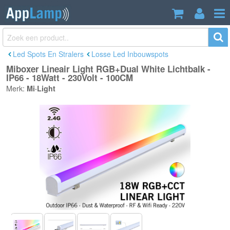
Miboxer Lineair Light RGB+Dual White
€62,95
Lichtbalk - IP66 - 18Watt - 230Volt -
Incl. btw
100CM
Led Spots En Stralers
Losse Led Inbouwspots
Miboxer Lineair Light RGB+Dual White Lichtbalk -
IP66 - 18Watt - 230Volt - 100CM
Merk:
Mi·Light