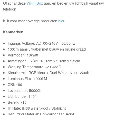
Of schaf deze
Wi-Fi Box
aan, en bedien uw lichtbalk vanaf uw
telefoon
Kijk voor meer overige producten
hier
Kenmerken:
Ingangs Voltage: AC100~240V - 50/60Hz
100cm aansluitkabel met blauw en bruine draad
Vermogen: 18Watt
Afmetingen: LxBxH 10.1cm x 5,1cm x 5,3cm
Working Temperature: -20~45°C
Kleurbereik: RGB kleur + Dual White 2700~6500K
Luminous Flux: 1900LM
CRI: >80
Levensduur: 50000h
Lichtbundel: 140°
Bereik: >15m
IP Rate: IP66 waterproof / Stofdicht
Behuizing Material: Polycarbonaat, Acryl