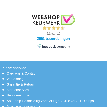
Klantenservice
Over ons & Contact
Verzending
Garantie & Retour
Klantenservice
Betaalmethoden
AppLamp Handleiding voor Mi-Light / MiBoxer / LED strips
Algemene voorwaarden