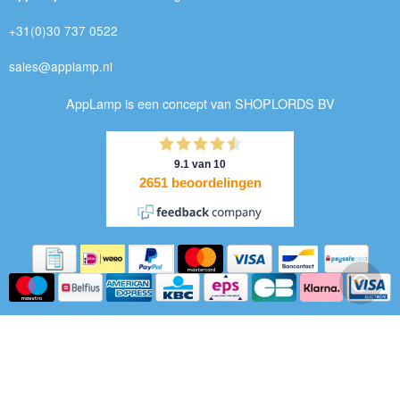
+31(0)30 737 0522
sales@applamp.nl
AppLamp is een concept van SHOPLORDS BV