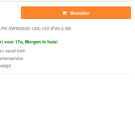
Bestellen
L-PK-XWW2835-120L-12V-IP20-2.5M
r) voor 17u, Morgen in huis!
en vanaf €49!
antenservice
ktijd!