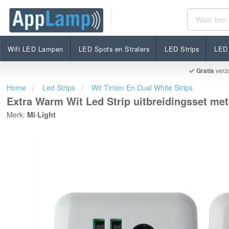
Extra Warm Wit Led Strip uitbreidingsset met contro
€60,95
Op voorraad
Incl. btw
Wifi LED Lampen
LED Spots en Stralers
LED Strips
LED 
Gratis
verz
Home
Led Strips
Wit Tinten En Dual White Strips
Extra Warm Wit Led Strip uitbreidingsset met
Merk:
Mi·Light