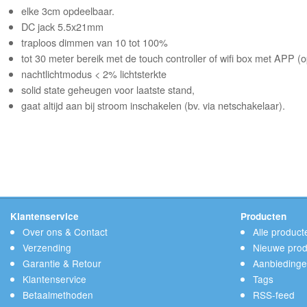
elke 3cm opdeelbaar.
DC jack 5.5x21mm
traploos dimmen van 10 tot 100%
tot 30 meter bereik met de touch controller of wifi box met APP (o
nachtlichtmodus < 2% lichtsterkte
solid state geheugen voor laatste stand,
gaat altijd aan bij stroom inschakelen (bv. via netschakelaar).
Klantenservice
Producten
Over ons & Contact
Alle product
Verzending
Nieuwe prod
Garantie & Retour
Aanbieding
Klantenservice
Tags
Betaalmethoden
RSS-feed