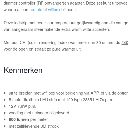
dimmer controller (RF ontvanger)en adapter. Deze set kunt u toevo
waar u al een
remote
of
wifibox
bij heeft.
Deze ledstrip met een kleurtemperatuur gelijkwaardig aan die van ge
van aangenaam sfeermakende extra warm witte accenten.
Met een CRI (color rendering index) van meer dan 80 en met de
24
voor de ogen en straalt ze pure warmte uit.
Kenmerken
uit te breiden met wifi box voor bediening via APP, of via de opti
5 meter flexibele LED strip met 120 type 2835 LED's p.m.
12V 7.6W p.m.
voeding met netsnoer bijgeleverd
per meter
800 lumen
met zelfklevende 3M strook