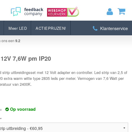
Bestellen
Klantenservice
Meer LED
ACTIEPRIJZEN!
MIJN WINKELWAGEN
0
Artikelen)
n ons een
9.2
BEKIJKEN
BESTELLEN
5 12V 7,6W pm IP20
 strip uitbreidingsset met 12 Volt adapter en controller. Led strip van 2,5 of
0 extra warm witte type 2835 leds per meter. Vermogen van 7,6 Watt per
eratuur van 2400K.
Op voorraad
tw
*