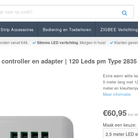
ller en adapter | 120 Leds pm Type 2835 12V 7,6W pm IP20
Strip Accessoires
Bediening en Toebehoren
ZIGBEE Verlichting
onden vanaf €49,
Slimme LED verlichting
. Morgen in huis!
Klanten geve
 controller en adapter | 120 Leds pm Type 283
Extra warm witte led
5 meter lang met 12
meter en kleurtemp
Meer informatie
€60,95
Incl. b
Maak een keuze: