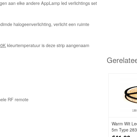
egen aan elke andere AppLamp led verlichtings set
dimde halogeenverlichting, verlicht een ruimte
00K
kleurtemperatuur is deze strip aangenaam
Gerelate
onele RF remote
Warm Wit Led
5m Type 283
Strip