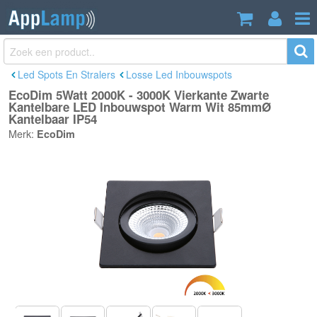
EcoDim 5Watt 2000K - 3000K Vierkante
€29,95
Zwarte Kantelbare LED Inbouwspot
Incl. btw
Warm Wit 85mmØ Kantelbaar IP54
Led Spots En Stralers
Losse Led Inbouwspots
EcoDim 5Watt 2000K - 3000K Vierkante Zwarte
Kantelbare LED Inbouwspot Warm Wit 85mmØ
Kantelbaar IP54
Merk:
EcoDim