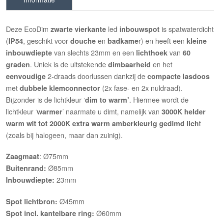
Deze EcoDim
led
is spatwaterdicht
zwarte
vierkante
inbouwspot
(
, geschikt voor
en
r) en heeft een
IP54
douche
badkame
kleine
van slechts 23mm en een
van
inbouwdiepte
lichthoek
60
. Uniek is de uitstekende
en het
graden
dimbaarheid
2-draads doorlussen dankzij de
eenvoudige
compacte lasdoos
met
(2x fase- en 2x nuldraad).
dubbele klemconnector
Bijzonder is de lichtkleur ‘
. Hiermee wordt de
dim to warm’
lichtkleur ‘
’ naarmate u dimt, namelijk van
warmer
3000K helder
t
warm wit tot 2000K extra warm amberkleurig gedimd lich
(zoals bij halogeen, maar dan zuinig).
: Ø75mm
Zaagmaat
Ø85mm
Buitenrand:
23mm
Inbouwdiepte:
Ø45mm
Spot lichtbron:
Ø60mm
Spot incl. kantelbare ring: